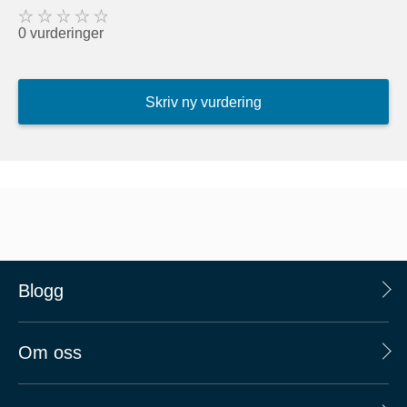
0 vurderinger
Skriv ny vurdering
Blogg
Om oss