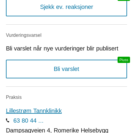
Sjekk ev. reaksjoner
Vurderings­varsel
Bli varslet når nye vurderinger blir publisert
Bli varslet
Praksis
Lillestrøm Tannklinikk
63 80 44 ...
Dampsagveien 4, Romerike Helsebygg