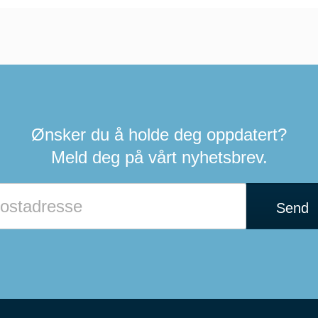
Ønsker du å holde deg oppdatert?
Meld deg på vårt nyhetsbrev.
Send