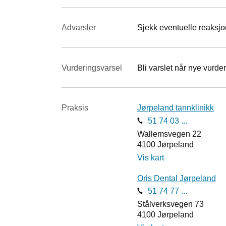
Advarsler
Sjekk eventuelle reaksjon
Vurderings­varsel
Bli varslet når nye vurder
Praksis
Jørpeland tannklinikk
51 74 03 ...
Wallemsvegen 22
4100
Jørpeland
Vis kart
Oris Dental Jørpeland
51 74 77 ...
Stålverksvegen 73
4100
Jørpeland