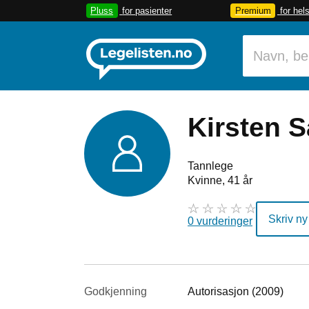
Pluss
for pasienter
Premium
for hel
Kirsten S
Tannlege
Kvinne, 41 år
Skriv ny
0 vurderinger
Godkjenning
Autorisasjon (2009)