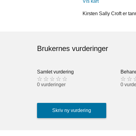
Vis kart
Kirsten Sally Croft er ta
Brukernes vurderinger
Samlet vurdering
Behand
0 vurderinger
0 vurde
Skriv ny vurdering