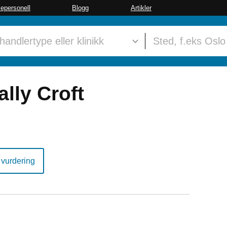
sepersonell
Blogg
Artikler
ally Croft
 vurdering