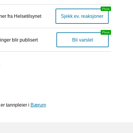
er fra Helsetilsynet
Sjekk ev. reaksjoner
inger blir publisert
Bli varslet
n
er tannpleier i
Bærum