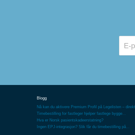
Blogg
Nå kan du aktivere Premium Profil på Legelisten – direkt
Timebestilling for fastleger hjelper fastlege bygge...
Hva er Norsk pasientskadeerstatning?
Ingen EPJ-integrasjon? Slik får du timebestilling på...