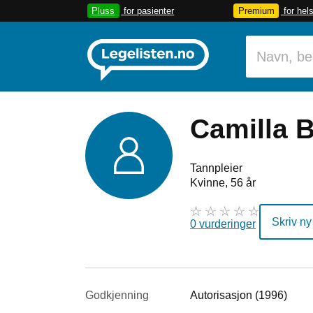
Pluss
for pasienter
Premium
for hel
Camilla 
Tannpleier
Kvinne, 56 år
Skriv ny
0 vurderinger
Godkjenning
Autorisasjon (1996)