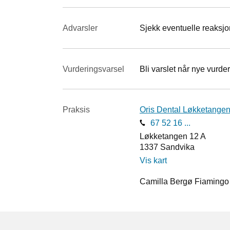
Advarsler
Sjekk eventuelle reaksjon
Vurderings­varsel
Bli varslet når nye vurder
Praksis
Oris Dental Løkketange
67 52 16 ...
Løkketangen 12 A
1337
Sandvika
Vis kart
Camilla Bergø Fiamingo 