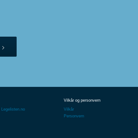
Vilkår og personvern
 Legelisten.no
Vilkår
Personvern