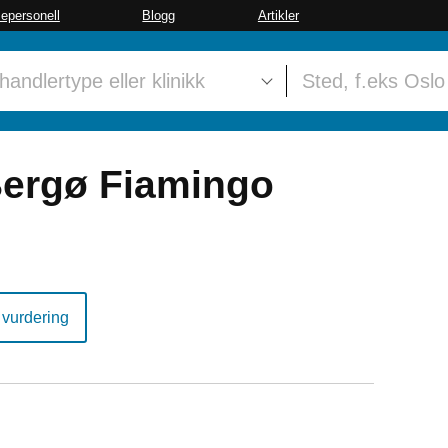
sepersonell
Blogg
Artikler
Bergø Fiamingo
 vurdering