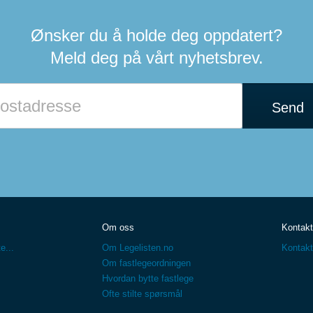
Ønsker du å holde deg oppdatert?
Meld deg på vårt nyhetsbrev.
Send
Om oss
Kontakt
e...
Om Legelisten.no
Kontakt
Om fastlegeordningen
Hvordan bytte fastlege
Ofte stilte spørsmål