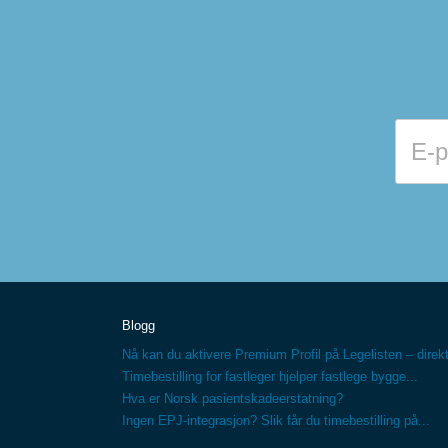
Blogg
Nå kan du aktivere Premium Profil på Legelisten – direkt
Timebestilling for fastleger hjelper fastlege bygge...
Hva er Norsk pasientskadeerstatning?
Ingen EPJ-integrasjon? Slik får du timebestilling på...