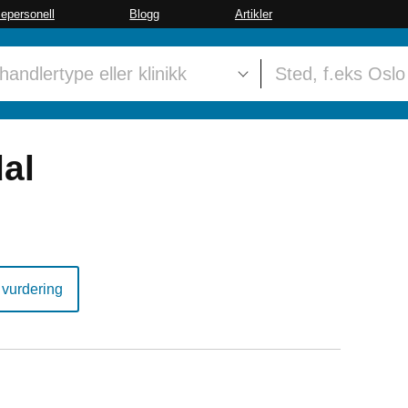
sepersonell
Blogg
Artikler
al
 vurdering