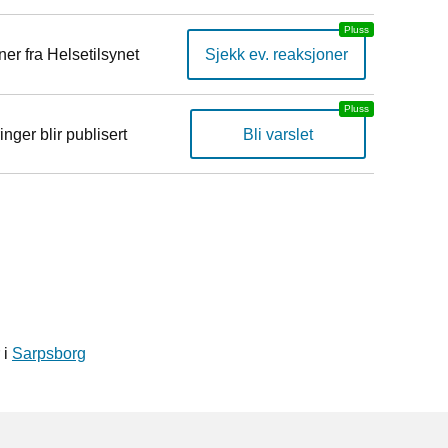
er fra Helsetilsynet
Sjekk ev. reaksjoner
inger blir publisert
Bli varslet
 i
Sarpsborg