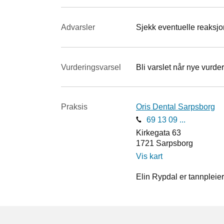
Advarsler
Sjekk eventuelle reaksjon
Vurderings­varsel
Bli varslet når nye vurder
Praksis
Oris Dental Sarpsborg
69 13 09 ...
Kirkegata 63
1721
Sarpsborg
Vis kart
Elin Rypdal er tannpleier