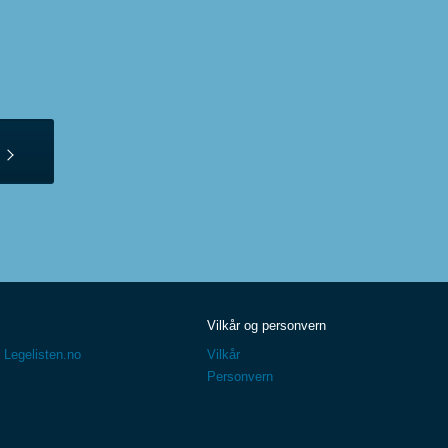
Vilkår og personvern
 Legelisten.no
Vilkår
Personvern