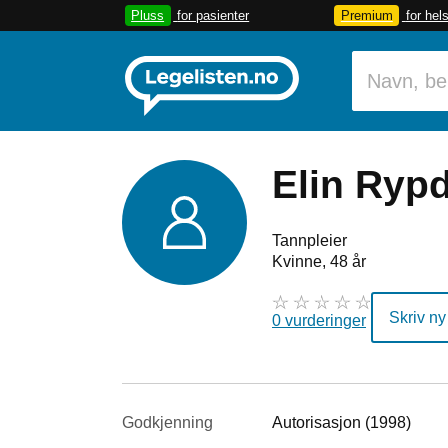
Pluss
for pasienter
Premium
for hel
Elin Rypd
Tannpleier
Kvinne, 48 år
Skriv ny
0 vurderinger
Godkjenning
Autorisasjon (1998)