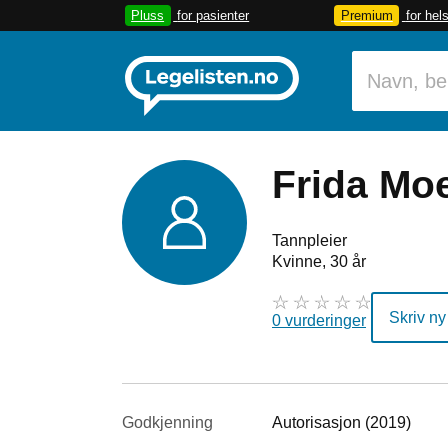
Pluss
for pasienter
Premium
for hel
Frida Mo
Tannpleier
Kvinne, 30 år
Skriv ny
0 vurderinger
Godkjenning
Autorisasjon (2019)