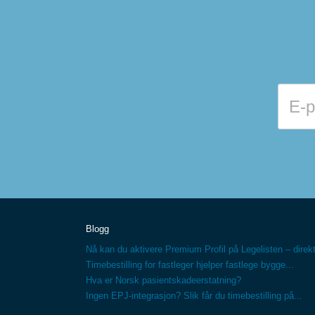
Blogg
Nå kan du aktivere Premium Profil på Legelisten – direkt
Timebestilling for fastleger hjelper fastlege bygge...
Hva er Norsk pasientskadeerstatning?
Ingen EPJ-integrasjon? Slik får du timebestilling på...