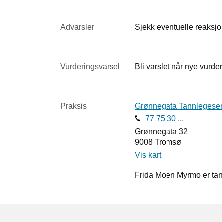
Advarsler
Sjekk eventuelle reaksjon
Vurderings­varsel
Bli varslet når nye vurder
Praksis
Grønnegata Tannlegesent
77 75 30 ...
Grønnegata 32
9008
Tromsø
Vis kart
Frida Moen Myrmo er tan