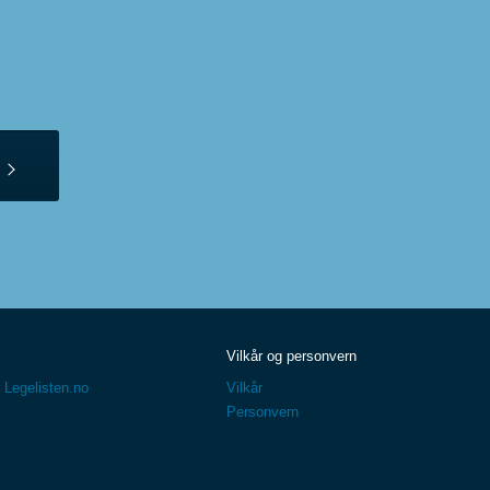
Vilkår og personvern
 Legelisten.no
Vilkår
Personvern