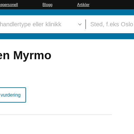
sepersonell
Blogg
Artikler
en Myrmo
 vurdering