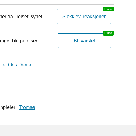
er fra Helsetilsynet
Sjekk ev. reaksjoner
inger blir publisert
Bli varslet
er Oris Dental
npleier i
Tromsø