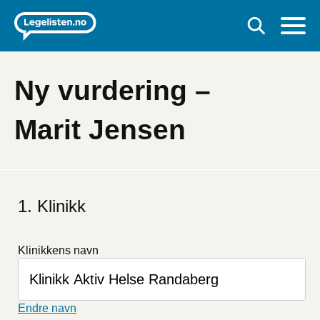
Ny vurdering –
Marit Jensen
Hvis
du
Klinikk
er
et
menneske
Klinikkens navn
kan
du
ignorere
dette
Endre navn
feltet