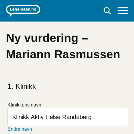
Ny vurdering –
Mariann Rasmussen
Hvis
du
Klinikk
er
et
menneske
Klinikkens navn
kan
du
ignorere
dette
Endre navn
feltet