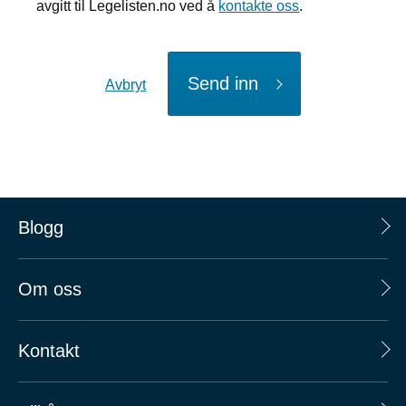
avgitt til Legelisten.no ved å
kontakte oss
.
Send inn
Avbryt
Blogg
Om oss
Kontakt