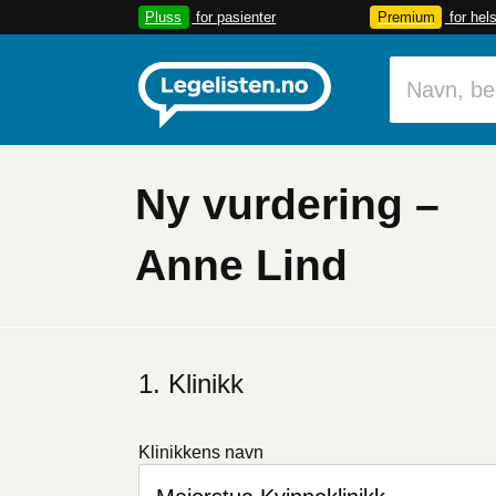
Pluss
for pasienter
Premium
for hel
Ny vurdering –
Anne Lind
Klinikk
Klinikkens navn