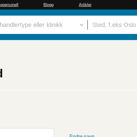
sepersonell
Blogg
Artikler
d
Endre navn