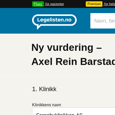
Pluss
for pasienter
Premium
for hel
Ny vurdering –
Axel Rein Barsta
Klinikk
Klinikkens navn