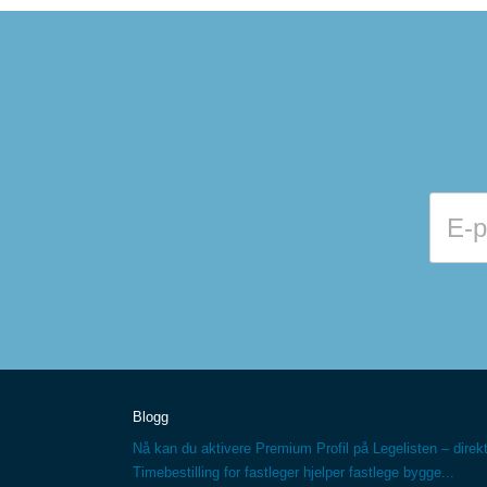
Blogg
Nå kan du aktivere Premium Profil på Legelisten – direkt
Timebestilling for fastleger hjelper fastlege bygge...