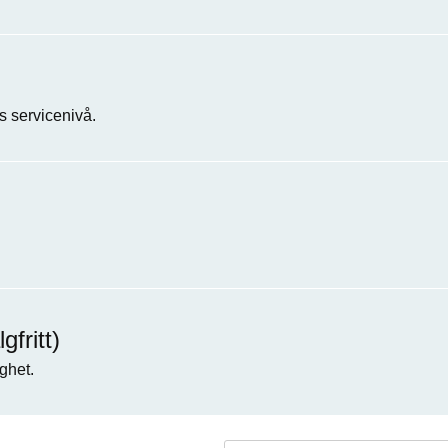
 servicenivå.
fritt)
ghet.