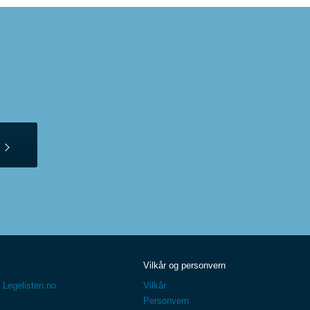
Vilkår og personvern
 Legelisten.no
Vilkår
Personvern