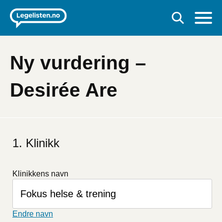
Ny vurdering –
Desirée Are
Hvis
du
Klinikk
er
et
menneske
Klinikkens navn
kan
du
ignorere
dette
Endre navn
feltet