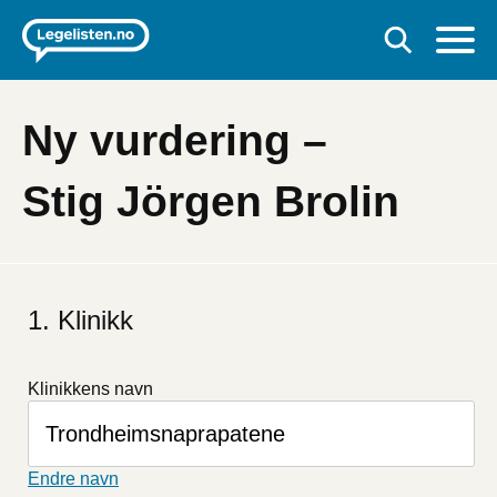
Ny vurdering –
Stig Jörgen Brolin
Hvis
du
Klinikk
er
et
menneske
Klinikkens navn
kan
du
ignorere
dette
Endre navn
feltet