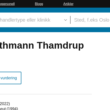
sepersonell
Blogg
Artikler
athmann Thamdrup
 vurdering
(2022)
peut (1994)