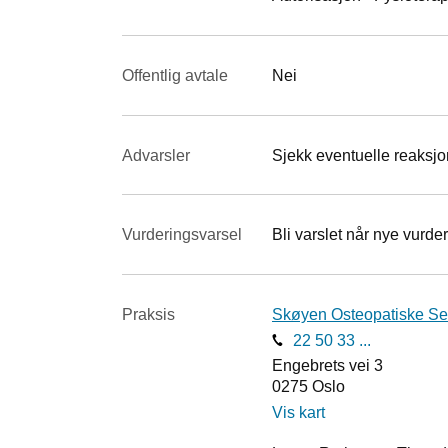
Offentlig avtale
Nei
Advarsler
Sjekk eventuelle reaksjon
Vurderings­varsel
Bli varslet når nye vurder
Praksis
Skøyen Osteopatiske Se
22 50 33 ...
Engebrets vei 3
0275
Oslo
Vis kart