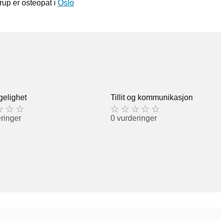
p er osteopat i
Oslo
gelighet
Tillit og kommunikasjon
ringer
0 vurderinger