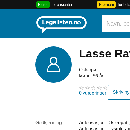
Pluss
for pasienter
Premium
for hel
Lasse R
Osteopat
Mann, 56 år
Skriv ny
0 vurderinger
Godkjenning
Autorisasjon - Osteopat 
Autorisasjon - Fysiotera