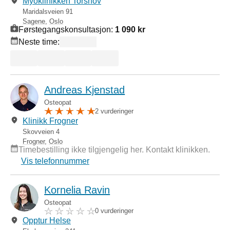
Myoklinikken Torshov
Maridalsveien 91
Sagene
,
Oslo
Førstegangskonsultasjon:
1 090 kr
Neste time:
Andreas Kjenstad
Osteopat
2 vurderinger
Klinikk Frogner
Skovveien 4
Frogner
,
Oslo
Timebestilling ikke tilgjengelig her. Kontakt klinikken.
Vis telefonnummer
Kornelia Ravin
Osteopat
0 vurderinger
Opptur Helse