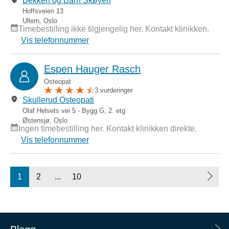
Bekken og Barn Skøyen
Hoffsveien 13
Ullern
,
Oslo
Timebestilling ikke tilgjengelig her. Kontakt klinikken.
Vis telefonnummer
Espen Hauger Rasch
Osteopat
3 vurderinger
Skullerud Osteopati
Olaf Helsets vei 5 - Bygg G, 2. etg
Østensjø
,
Oslo
Ingen timebestilling her. Kontakt klinikken direkte.
Vis telefonnummer
1
2
...
10