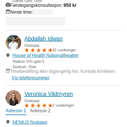
Gamle Oslo
,
Oslo
Førstegangskonsultasjon:
950 kr
Neste time:
Abdallah Idwan
Osteopat
42 vurderinger
House of Health Nationaltheatret
Haakon VIIs gate 5
Sentrum
,
Oslo
Timebestilling ikke tilgjengelig her. Kontakt klinikken.
Vis telefonnummer
Veronica Vildmyren
Osteopat
2 vurderinger
Adresse 1
Adresse 2
NEMUS Nydalen