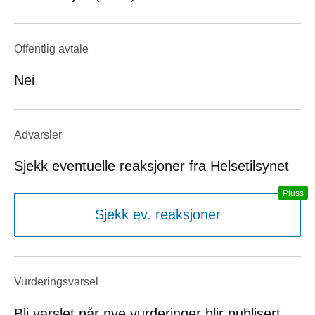
Offentlig avtale
Nei
Advarsler
Sjekk eventuelle reaksjoner fra Helsetilsynet
Sjekk ev. reaksjoner
Vurderings­varsel
Bli varslet når nye vurderinger blir publisert