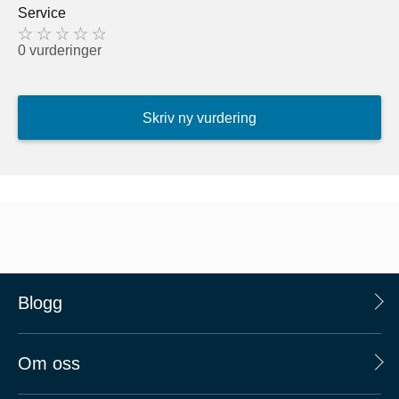
Service
0 vurderinger
Skriv ny vurdering
Blogg
Om oss