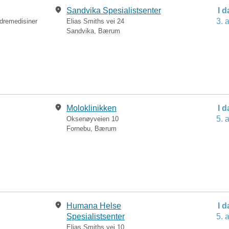
Sandvika Spesialistsenter
I 
3. 
ndremedisiner
Elias Smiths vei 24
Sandvika
,
Bærum
Moloklinikken
I 
5. 
Oksenøyveien 10
Fornebu
,
Bærum
Humana Helse
I 
Spesialistsenter
5. 
Elias Smiths vei 10