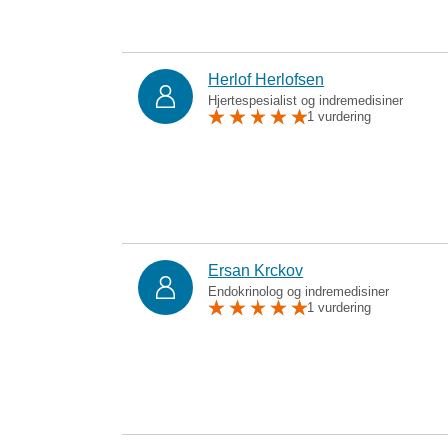
Herlof Herlofsen
Hjertespesialist og indremedisiner
1 vurdering
Ersan Krckov
Endokrinolog og indremedisiner
1 vurdering