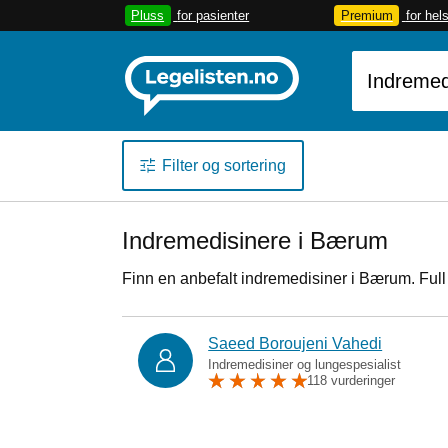
Pluss
for pasienter
Premium
for hel
Filter og sortering
Indremedisinere i Bærum
Finn en anbefalt indremedisiner i Bærum. Ful
Saeed Boroujeni Vahedi
Indremedisiner og lungespesialist
118 vurderinger