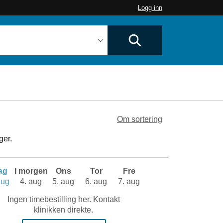
Logg inn
Om sortering
ger.
dag
I morgen
Ons
Tor
Fre
aug
4. aug
5. aug
6. aug
7. aug
Ingen timebestilling her. Kontakt
klinikken direkte.