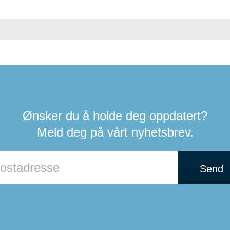
Ønsker du å holde deg oppdatert?
Meld deg på vårt nyhetsbrev.
Send