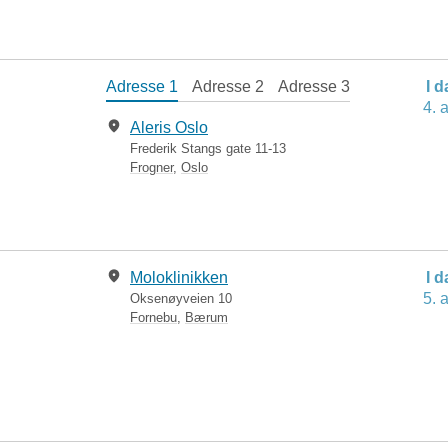
Adresse 1
Adresse 2
Adresse 3
I 
4. 
Aleris Oslo
Frederik Stangs gate 11-13
Frogner
,
Oslo
Moloklinikken
I 
5. 
Oksenøyveien 10
Fornebu
,
Bærum