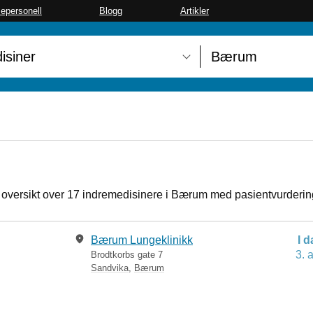
sepersonell
Blogg
Artikler
l oversikt over 17 indremedisinere i Bærum med pasientvurderin
Bærum Lungeklinikk
I 
3. 
Brodtkorbs gate 7
Sandvika
,
Bærum