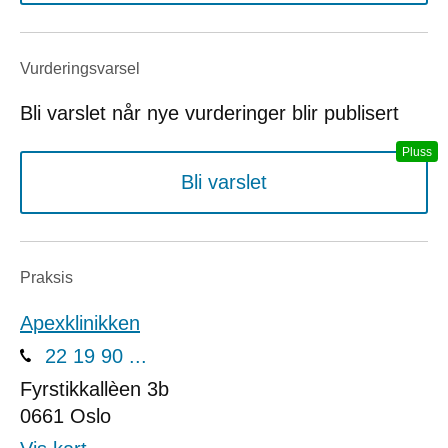
Vurderings­varsel
Bli varslet når nye vurderinger blir publisert
Bli varslet
Praksis
Apexklinikken
22 19 90 ...
Fyrstikkallèen 3b
0661
Oslo