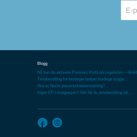
Blogg
Nå kan du aktivere Premium Profil på Legelisten – direkt
Timebestilling for fastleger hjelper fastlege bygge...
Hva er Norsk pasientskadeerstatning?
Ingen EPJ-integrasjon? Slik får du timebestilling på...