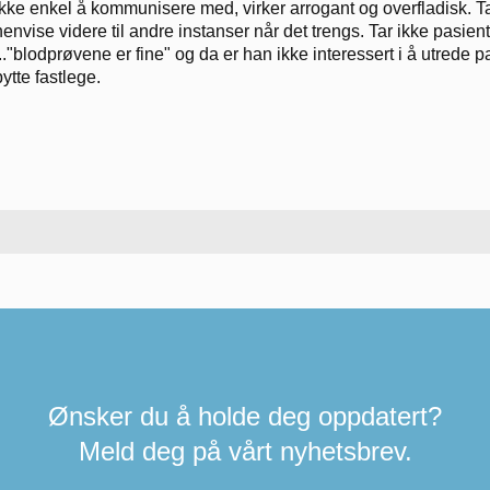
Ikke enkel å kommunisere med, virker arrogant og overfladisk. Tar seg
henvise videre til andre instanser når det trengs. Tar ikke pasie
..."blodprøvene er fine" og da er han ikke interessert i å utrede
bytte fastlege.
Ønsker du å holde deg oppdatert?
Meld deg på vårt nyhetsbrev.