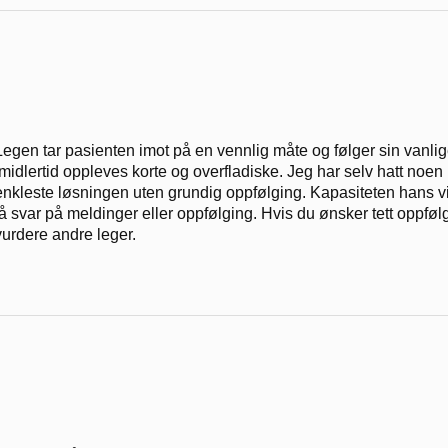
Legen tar pasienten imot på en vennlig måte og følger sin vanl
imidlertid oppleves korte og overfladiske. Jeg har selv hatt noen p
enkleste løsningen uten grundig oppfølging. Kapasiteten hans vir
få svar på meldinger eller oppfølging. Hvis du ønsker tett oppføl
vurdere andre leger.