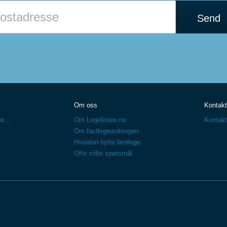
Send
Om oss
Kontakt
e...
Om Legelisten.no
Kontakt
Om fastlegeordningen
Hvordan bytte fastlege
Ofte stilte spørsmål