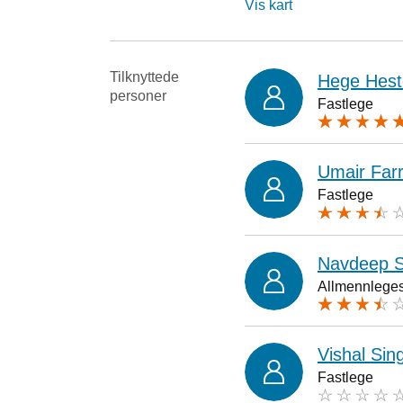
Vis kart
Tilknyttede
Hege Hes
personer
Fastlege
Umair Far
Fastlege
Navdeep 
Allmennlegesp
Vishal Sin
Fastlege