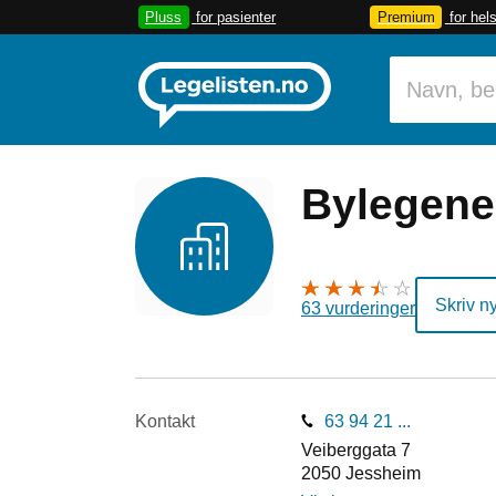
Pluss
for pasienter
Premium
for hel
Bylegene
Skriv n
63 vurderinger
Kontakt
63 94 21 ...
Veiberggata 7
2050
Jessheim