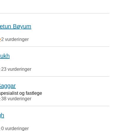
tetun Bøyum
2 vurderinger
rukh
23 vurderinger
Saggar
esialist og fastlege
38 vurderinger
gh
0 vurderinger