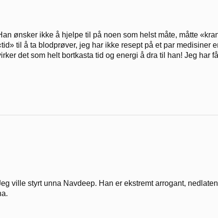
Han ønsker ikke å hjelpe til på noen som helst måte, måtte «kra
«tid» til å ta blodprøver, jeg har ikke resept på et par medisiner 
virker det som helt bortkasta tid og energi å dra til han! Jeg har fåt
Jeg ville styrt unna Navdeep. Han er ekstremt arrogant, nedlate
ha.