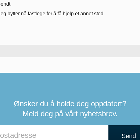
sendt.
Jeg bytter nå fastlege for å få hjelp et annet sted.
Ønsker du å holde deg oppdatert?
Meld deg på vårt nyhetsbrev.
Send