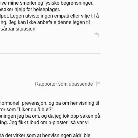
rive mine smerter og fysiske begrensninger.
søker hjelp for helseplager.
pet. Legen utviste ingen empati eller vilje til å
ng. Jeg kan ikke anbefale denne legen til
 sårbar situasjon
Rapporter som upassende
.
 hormonell prevensjon, og ba om henvisning til
r som "Liker du å blø?".
isningen jeg ba om, og da jeg tok opp saken på
ng. Jeg fikk tilbud om p-plaster "så var vi
så det virker som at henvisningen aldri ble