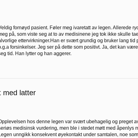
Veldig fornøyd pasient. Føler meg ivaretatt av legen. Allerede ry
meg på, som viste seg at to av medisinene jeg tok ikke skulle t
alvorlige ettervirkninger.Han er svært grundig og bruker lang tid 
p.g.a forsinkelser. Jeg ser på dette som positivt. Ja, det kan være
seg tid. Han lytter og han aggerer.
t med latter
Opplevelsen hos denne legen var svært ubehagelig og preget av
seriøs medisinsk vurdering, men ble i stedet møtt med åpenlys mis
Legen unngikk konsekvent øyekontakt under samtalen, noe som ga 