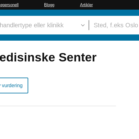
sepersonell
Blogg
Artikler
edisinske Senter
y vurdering