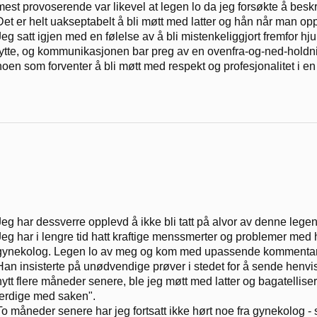
mest provoserende var likevel at legen lo da jeg forsøkte å besk
Det er helt uakseptabelt å bli møtt med latter og hån når man opp
Jeg satt igjen med en følelse av å bli mistenkeliggjort fremfor hjul
lytte, og kommunikasjonen bar preg av en ovenfra-og-ned-holdni
noen som forventer å bli møtt med respekt og profesjonalitet i en
Jeg har dessverre opplevd å ikke bli tatt på alvor av denne legen
Jeg har i lengre tid hatt kraftige menssmerter og problemer med
gynekolog. Legen lo av meg og kom med upassende kommentare
Han insisterte på unødvendige prøver i stedet for å sende henv
nytt flere måneder senere, ble jeg møtt med latter og bagatelliseri
ferdige med saken".
To måneder senere har jeg fortsatt ikke hørt noe fra gynekolog - 