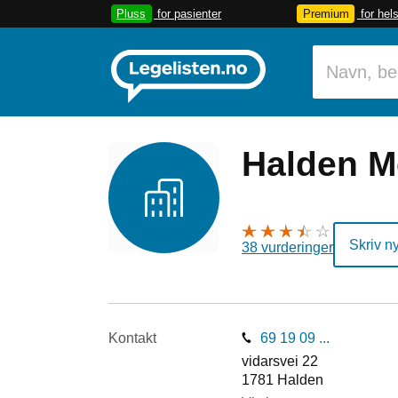
Pluss
for pasienter
Premium
for hel
Halden M
Skriv n
38 vurderinger
Kontakt
69 19 09 ...
vidarsvei 22
1781
Halden