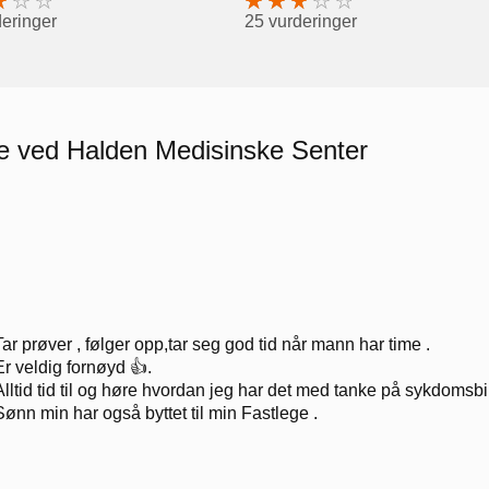
deringer
25 vurderinger
re ved Halden Medisinske Senter
Tar prøver , følger opp,tar seg god tid når mann har time .
Er veldig fornøyd 👍.
Alltid tid til og høre hvordan jeg har det med tanke på sykdomsbil
Sønn min har også byttet til min Fastlege .