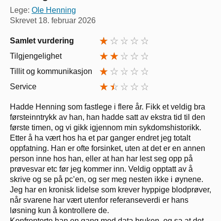
Lege:
Ole Henning
Skrevet
18. februar 2026
Samlet vurdering
Tilgjengelighet
Tillit og kommunikasjon
Service
Hadde Henning som fastlege i flere år. Fikk et veldig bra
førsteinntrykk av han, han hadde satt av ekstra tid til den
første timen, og vi gikk igjennom min sykdomshistorikk.
Etter å ha vært hos ha et par ganger endret jeg totalt
oppfatning. Han er ofte forsinket, uten at det er en annen
person inne hos han, eller at han har lest seg opp på
prøvesvar etc før jeg kommer inn. Veldig opptatt av å
skrive og se på pc’en, og ser meg nesten ikke i øynene.
Jeg har en kronisk lidelse som krever hyppige blodprøver,
når svarene har vært utenfor referanseverdi er hans
løsning kun å kontrollere de.
Konfronterte han en gang med data bruken, og sa at det