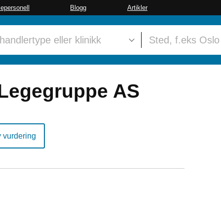
sepersonell
Blogg
Artikler
Legegruppe AS
y vurdering