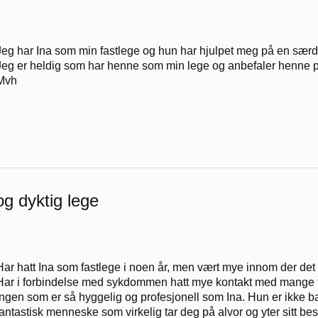
Jeg har Ina som min fastlege og hun har hjulpet meg på en særde
Jeg er heldig som har henne som min lege og anbefaler henne p
Mvh
og dyktig lege
Har hatt Ina som fastlege i noen år, men vært mye innom der det
Har i forbindelse med sykdommen hatt mye kontakt med mange for
ingen som er så hyggelig og profesjonell som Ina. Hun er ikke ba
fantastisk menneske som virkelig tar deg på alvor og yter sitt bes