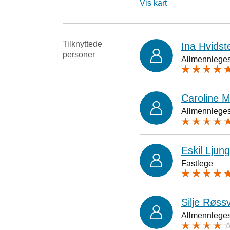
Vis kart
Tilknyttede
Ina Hvidst
personer
Allmennlegesp
Caroline M
Allmennlegesp
Eskil Ljung
Fastlege
Silje Røssv
Allmennlegesp