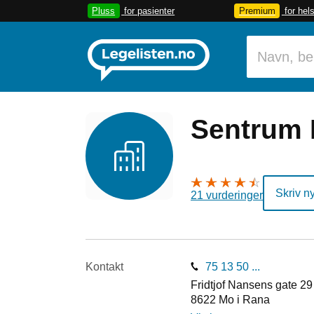
Pluss
for pasienter
Premium
for hel
Sentrum 
Skriv n
21 vurderinger
Kontakt
75 13 50 ...
Fridtjof Nansens gate 29
8622
Mo i Rana