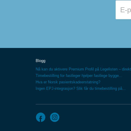
Blogg
Nå kan du aktivere Premium Profil på Legelisten – direkt
Timebestilling for fastleger hjelper fastlege bygge...
Hva er Norsk pasientskadeerstatning?
Ingen EPJ-integrasjon? Slik får du timebestilling på...