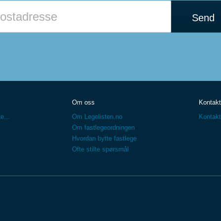
Send
Om oss
Kontakt
e...
Om Legelisten.no
Kontakt
Om fastlegeordningen
Hvordan bytte fastlege
Ofte stilte spørsmål