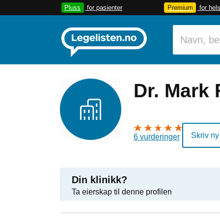
Pluss
for pasienter
Premium
for hel
Dr. Mark 
Skriv ny
6 vurderinger
Din klinikk?
Ta eierskap til denne profilen