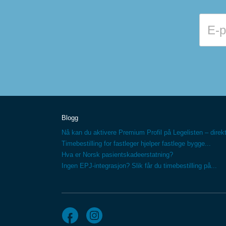
Blogg
Nå kan du aktivere Premium Profil på Legelisten – direkt
Timebestilling for fastleger hjelper fastlege bygge...
Hva er Norsk pasientskadeerstatning?
Ingen EPJ-integrasjon? Slik får du timebestilling på...