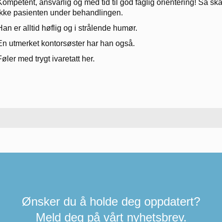
Kompetent, ansvarlig og med tid til god faglig orientering! Så
ikke pasienten under behandlingen.
Han er alltid høflig og i strålende humør.
En utmerket kontorsøster har han også.
Føler med trygt ivaretatt her.
Ønsker du å holde deg oppdatert?
Meld deg på vårt nyhetsbrev.