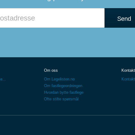
Send
Om oss
Kontakt
e...
Om Legelisten.no
Kontakt
Om fastlegeordningen
Hvordan bytte fastlege
Ofte stilte spørsmål