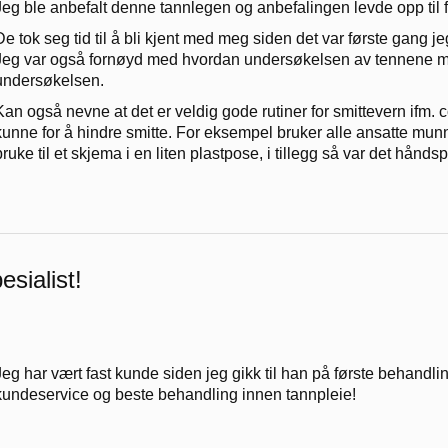
Jeg ble anbefalt denne tannlegen og anbefalingen levde opp til 
De tok seg tid til å bli kjent med meg siden det var første gang 
Jeg var også fornøyd med hvordan undersøkelsen av tennene mine
undersøkelsen.
Kan også nevne at det er veldig gode rutiner for smittevern ifm. c
kunne for å hindre smitte. For eksempel bruker alle ansatte munn
bruke til et skjema i en liten plastpose, i tillegg så var det håndspr
esialist!
Jeg har vært fast kunde siden jeg gikk til han på første behandling
kundeservice og beste behandling innen tannpleie!