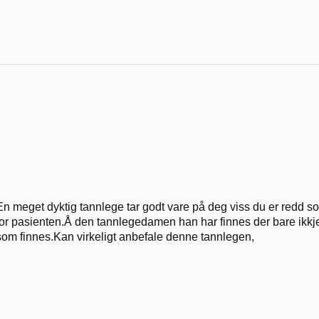
En meget dyktig tannlege tar godt vare på deg viss du er redd so
for pasienten.Å den tannlegedamen han har finnes der bare ikk
som finnes.Kan virkeligt anbefale denne tannlegen,