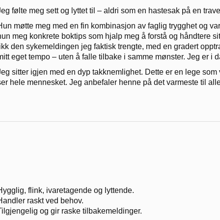
Jeg følte meg sett og lyttet til – aldri som en hastesak på en trave
Hun møtte meg med en fin kombinasjon av faglig trygghet og varm
hun meg konkrete boktips som hjalp meg å forstå og håndtere si
fikk den sykemeldingen jeg faktisk trengte, med en gradert opptra
mitt eget tempo – uten å falle tilbake i samme mønster. Jeg er i da
Jeg sitter igjen med en dyp takknemlighet. Dette er en lege som
ser hele mennesket. Jeg anbefaler henne på det varmeste til all
Hygglig, flink, ivaretagende og lyttende.
Handler raskt ved behov.
Tilgjengelig og gir raske tilbakemeldinger.