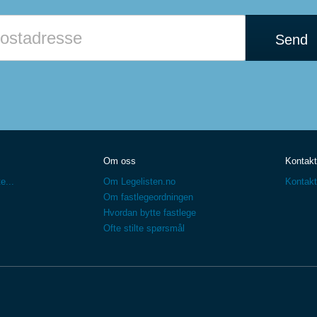
Send
Om oss
Kontakt
e...
Om Legelisten.no
Kontakt
Om fastlegeordningen
Hvordan bytte fastlege
Ofte stilte spørsmål