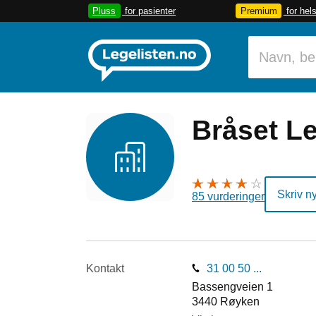
Pluss
for pasienter
Premium
for hel
Bråset L
Skriv n
85 vurderinger
Kontakt
31 00 50 ...
Bassengveien 1
3440
Røyken