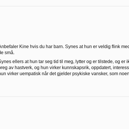
Anbefaler Kine hvis du har barn. Synes at hun er veldig flink med b
de små.
Synes ellers at hun tar seg tid til meg, lytter og er tilstede, og e
preg av hastverk, og hun virker kunnskapsrik, oppdatert, interess
hun virker uempatisk når det gjelder psykiske vansker, som noen