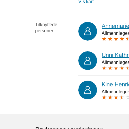
Vis kart
Tilknyttede
Annemarie
personer
Allmennlegesp
Unni Kathr
Allmennlegesp
Kine Henri
Allmennlegesp