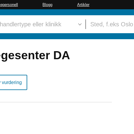
sepersonell
Blogg
Artikler
egesenter DA
y vurdering