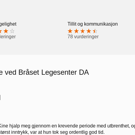
gelighet
Tillit og kommunikasjon
deringer
78 vurderinger
re ved Bråset Legesenter DA
d
Kine hjalp meg gjennom en krevende periode med utbrenthet, og 
størst inntrykk, var at hun tok seg ordentlig god tid.