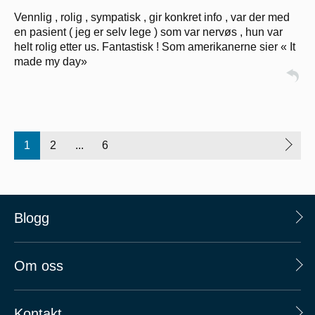
Vennlig , rolig , sympatisk , gir konkret info , var der med
en pasient ( jeg er selv lege ) som var nervøs , hun var
helt rolig etter us. Fantastisk ! Som amerikanerne sier « It
made my day»
1
2
...
6
Blogg
Om oss
Kontakt