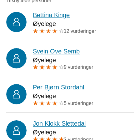
Tilknyttede personer
Bettina Kinge
Øyelege
12 vurderinger
Svein Ove Semb
Øyelege
9 vurderinger
Per Bjørn Stordahl
Øyelege
5 vurderinger
Jon Klokk Slettedal
Øyelege
2 vurderinger