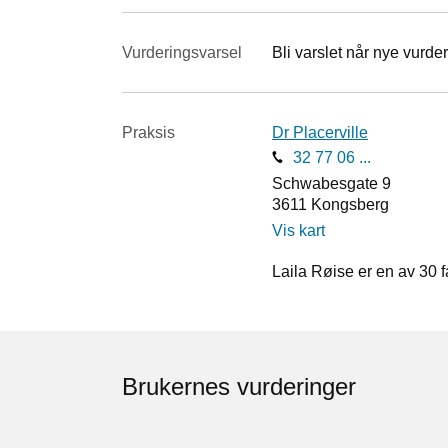
Vurderings­varsel
Bli varslet når nye vurder
Praksis
Dr Placerville
32 77 06 ...
Schwabesgate 9
3611
Kongsberg
Vis kart
Laila Røise er en av 30 f
Brukernes vurderinger