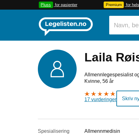
Pluss
for pasienter
Premium
for hel
Laila Røi
Allmennlegespesialist og
Kvinne, 56 år
Skriv n
17 vurderinger
Spesialisering
Allmennmedisin