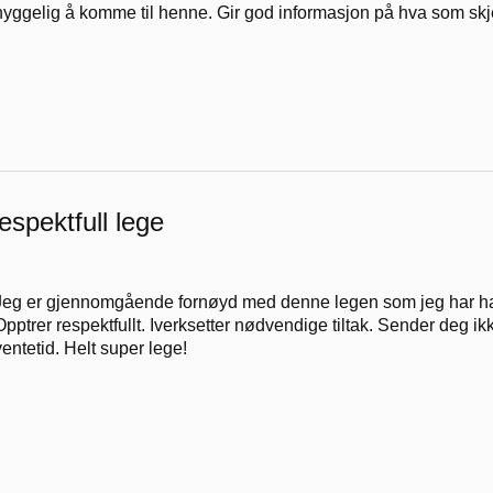
hyggelig å komme til henne. Gir god informasjon på hva som skjer
espektfull lege
Jeg er gjennomgående fornøyd med denne legen som jeg har hatt 
Opptrer respektfullt. Iverksetter nødvendige tiltak. Sender deg ik
ventetid. Helt super lege!