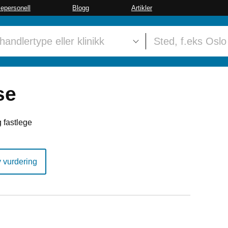
sepersonell
Blogg
Artikler
se
 fastlege
y vurdering