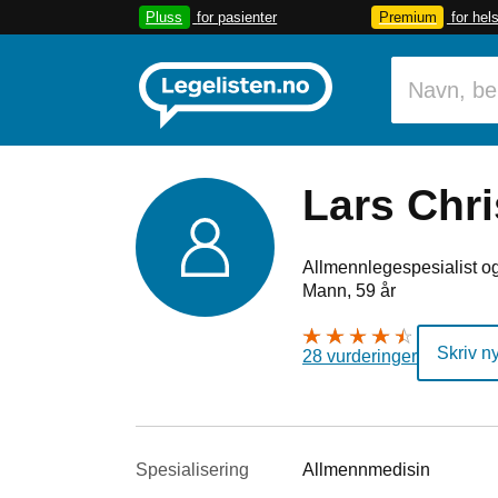
Pluss
for pasienter
Premium
for hel
Lars Chri
Allmennlegespesialist og
Mann, 59 år
Skriv n
28 vurderinger
Spesialisering
Allmennmedisin