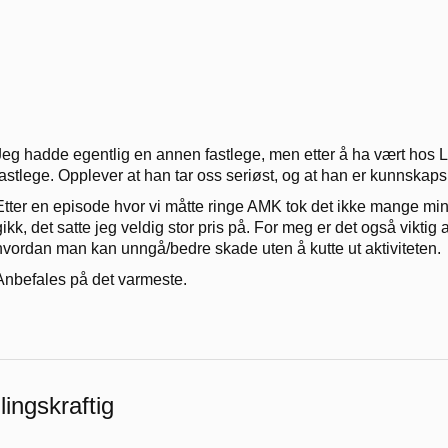
Jeg hadde egentlig en annen fastlege, men etter å ha vært hos Lar
fastlege. Opplever at han tar oss seriøst, og at han er kunnskapsr
Etter en episode hvor vi måtte ringe AMK tok det ikke mange minu
gikk, det satte jeg veldig stor pris på. For meg er det også viktig a
hvordan man kan unngå/bedre skade uten å kutte ut aktiviteten.
Anbefales på det varmeste.
ingskraftig