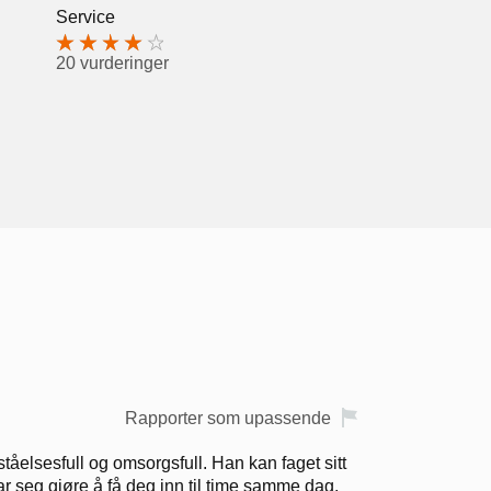
Service
20 vurderinger
Rapporter som upassende
rståelsesfull og omsorgsfull. Han kan faget sitt
r seg gjøre å få deg inn til time samme dag.