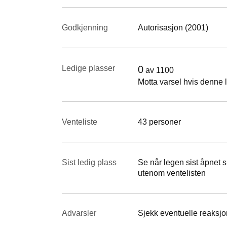
Godkjenning
Autorisasjon (2001)
Ledige plasser
0
av
1100
Motta varsel hvis denne l
Venteliste
43 personer
Sist ledig plass
Se når legen sist åpnet si
utenom ventelisten
Advarsler
Sjekk eventuelle reaksjon