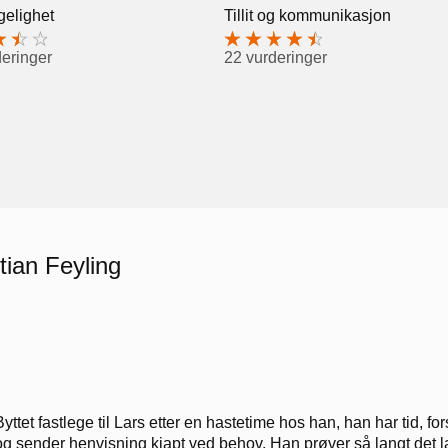
gelighet
Tillit og kommunikasjon
deringer
22 vurderinger
tian Feyling
Byttet fastlege til Lars etter en hastetime hos han, han har tid, fo
og sender henvisning kjapt ved behov. Han prøver så langt det la