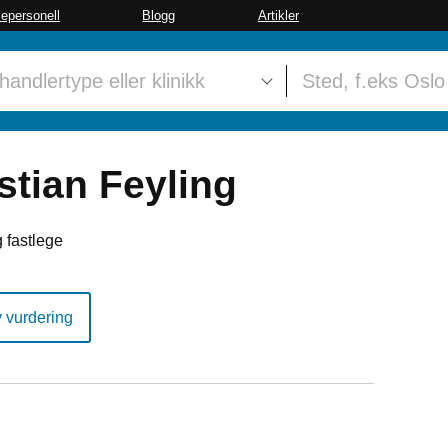
sepersonell
Blogg
Artikler
stian Feyling
 fastlege
y vurdering