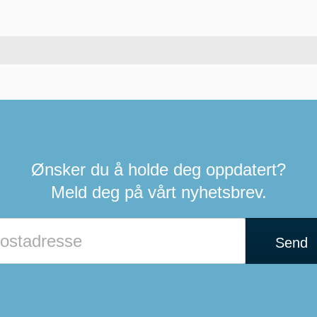
Ønsker du å holde deg oppdatert?
Meld deg på vårt nyhetsbrev.
Send