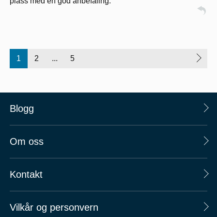
plass med en god anbefaling.
1
2
...
5
Blogg
Om oss
Kontakt
Vilkår og personvern