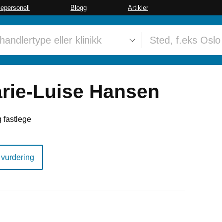
sepersonell
Blogg
Artikler
rie-Luise Hansen
 fastlege
 vurdering