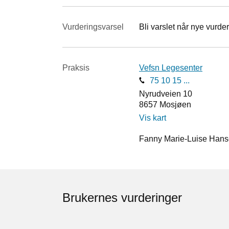
Vurderings­varsel
Bli varslet når nye vurder
Praksis
Vefsn Legesenter
75 10 15 ...
Nyrudveien 10
8657
Mosjøen
Vis kart
Fanny Marie-Luise Hanse
Brukernes vurderinger