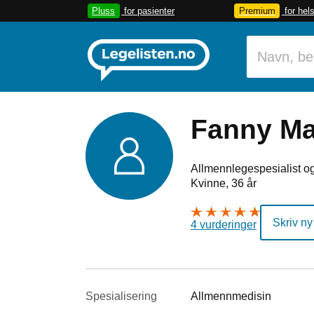
Pluss
for pasienter
Premium
for hel
Fanny Ma
Allmennlegespesialist og
Kvinne, 36 år
Skriv ny
4 vurderinger
Spesialisering
Allmennmedisin