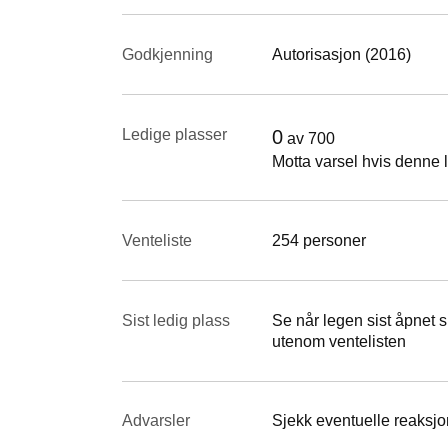
Godkjenning
Autorisasjon (2016)
Ledige plasser
0
av
700
Motta varsel hvis denne l
Venteliste
254 personer
Sist ledig plass
Se når legen sist åpnet si
utenom ventelisten
Advarsler
Sjekk eventuelle reaksjon