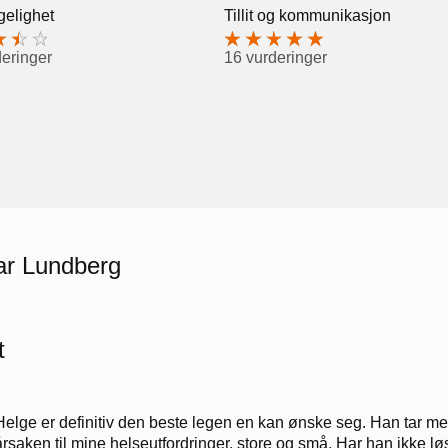
gelighet
Tillit og kommunikasjon
deringer
16 vurderinger
nar Lundberg
t
Helge er definitiv den beste legen en kan ønske seg. Han tar meg 
årsaken til mine helseutfordringer, store og små. Har han ikke l