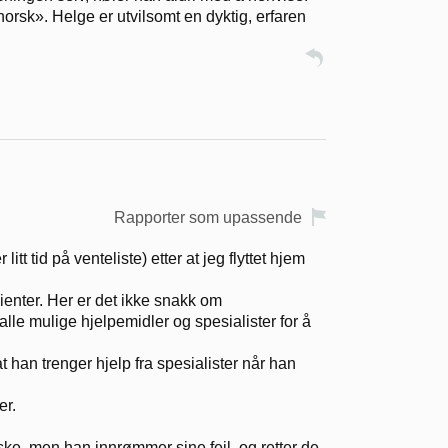
orsk». Helge er utvilsomt en dyktig, erfaren
Rapporter som upassende
itt tid på venteliste) etter at jeg flyttet hjem
ienter. Her er det ikke snakk om
alle mulige hjelpemidler og spesialister for å
t han trenger hjelp fra spesialister når han
er.
ske, men han innrømmer sine feil, og retter de.