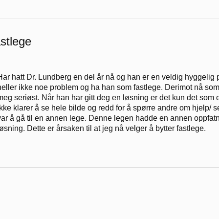
astlege
Har hatt Dr. Lundberg en del år nå og han er en veldig hyggelig p
heller ikke noe problem og ha han som fastlege. Derimot nå som je
meg seriøst. Når han har gitt deg en løsning er det kun det som 
ikke klarer å se hele bilde og redd for å spørre andre om hjelp/ s
var å gå til en annen lege. Denne legen hadde en annen oppfat
løsning. Dette er årsaken til at jeg nå velger å bytter fastlege.