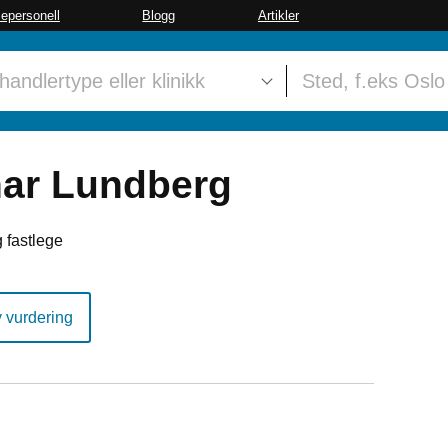
sepersonell
Blogg
Artikler
nar Lundberg
 fastlege
y vurdering