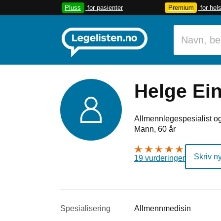
Pluss
for pasienter
Premium
for hel
Helge Ei
Allmennlegespesialist og
Mann, 60 år
Skriv n
19 vurderinger
Spesialisering
Allmennmedisin