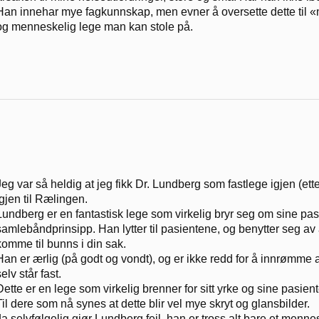
Han innehar mye fagkunnskap, men evner å oversette dette til «n
og menneskelig lege man kan stole på.
Jeg var så heldig at jeg fikk Dr. Lundberg som fastlege igjen (etter l
igjen til Rælingen.
Lundberg er en fantastisk lege som virkelig bryr seg om sine pas
samlebåndprinsipp. Han lytter til pasientene, og benytter seg av 
komme til bunns i din sak.
Han er ærlig (på godt og vondt), og er ikke redd for å innrømme a
selv står fast.
Dette er en lege som virkelig brenner for sitt yrke og sine pasient
Til dere som nå synes at dette blir vel mye skryt og glansbilder.
Ja selvfølgelig gjør Lundberg feil, han er tross alt bare et menne