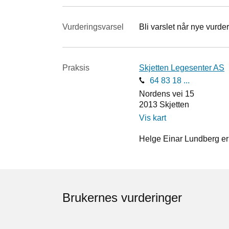
Vurderings­varsel
Bli varslet når nye vurder
Praksis
Skjetten Legesenter AS
64 83 18 ...
Nordens vei 15
2013
Skjetten
Vis kart
Helge Einar Lundberg er 
Brukernes vurderinger