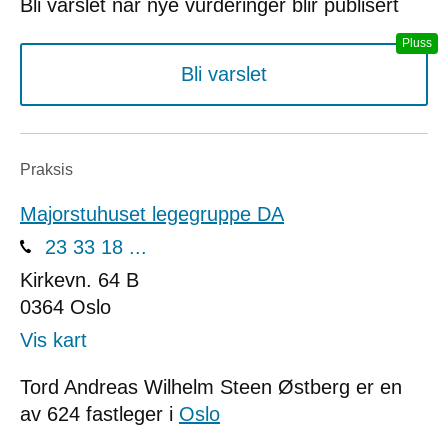
Bli varslet når nye vurderinger blir publisert
Bli varslet
Praksis
Majorstuhuset legegruppe DA
23 33 18 ...
Kirkevn. 64 B
0364
Oslo
Vis kart
Tord Andreas Wilhelm Steen Østberg er en
av 624 fastleger i
Oslo