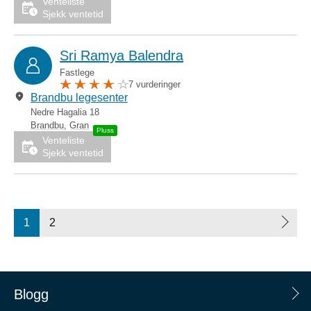
Venteliste
Sjekk ventetid
Sri Ramya Balendra
Fastlege
7 vurderinger
Brandbu legesenter
Nedre Hagalia 18
Brandbu
,
Gran
Venteliste
Sjekk ventetid
1
2
Blogg