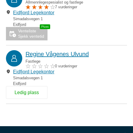
Allmennlegespesialist og fastlege
7 vurderinger
Eidfjord Legekontor
Simadalsvegen 1
Eidfjord
Venteliste
Sjekk ventetid
Regine Vågenes Ulvund
Fastlege
0 vurderinger
Eidfjord Legekontor
Simadalsvegen 1
Eidfjord
Ledig plass