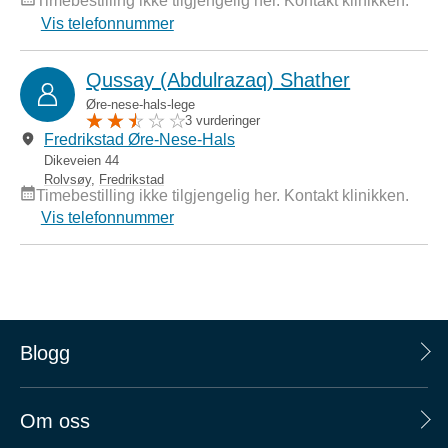
Timebestilling ikke tilgjengelig her. Kontakt klinikken.
Vis telefonnummer
Qussay (Abdulrazaq) Shather
Øre-nese-hals-lege
3 vurderinger
Fredrikstad Øre-Nese-Hals
Dikeveien 44
Rolvsøy
,
Fredrikstad
Timebestilling ikke tilgjengelig her. Kontakt klinikken.
Vis telefonnummer
Blogg
Om oss