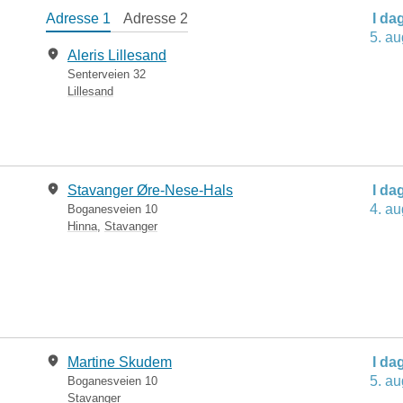
Adresse 1
Adresse 2
I da
5. au
Aleris Lillesand
Senterveien 32
Lillesand
Stavanger Øre-Nese-Hals
I da
4. au
Boganesveien 10
Hinna
,
Stavanger
Martine Skudem
I da
5. au
Boganesveien 10
Stavanger