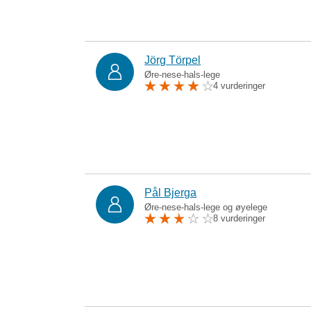
Jörg Törpel
Øre-nese-hals-lege
4 vurderinger
Pål Bjerga
Øre-nese-hals-lege og øyelege
8 vurderinger