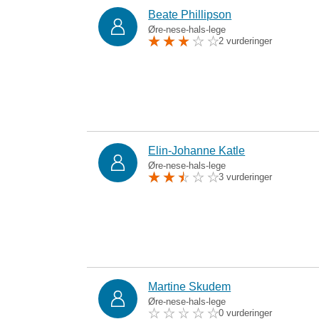
Beate Phillipson
Øre-nese-hals-lege
2 vurderinger
Elin-Johanne​​​ Katle
Øre-nese-hals-lege
3 vurderinger
Martine Skudem
Øre-nese-hals-lege
0 vurderinger