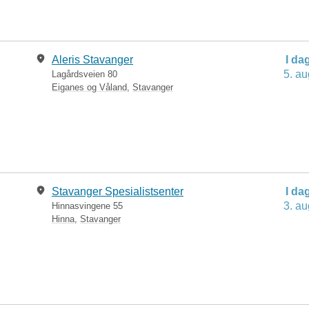
Aleris Stavanger
I da
5. au
Lagårdsveien 80
Eiganes og Våland
,
Stavanger
Stavanger Spesialistsenter
I da
3. au
Hinnasvingene 55
Hinna
,
Stavanger