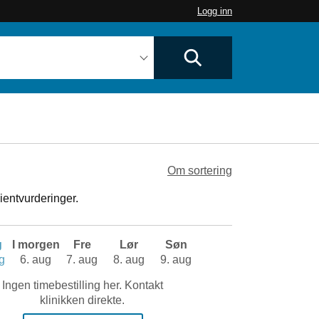
Logg inn
Om sortering
ientvurderinger.
g
I morgen
Fre
Lør
Søn
g
6. aug
7. aug
8. aug
9. aug
Ingen timebestilling her. Kontakt
klinikken direkte.