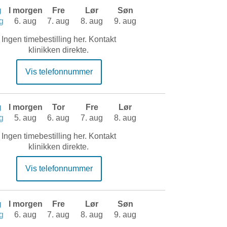
g
I morgen
Fre
Lør
Søn
g
6. aug
7. aug
8. aug
9. aug
Ingen timebestilling her. Kontakt
klinikken direkte.
Vis telefonnummer
g
I morgen
Tor
Fre
Lør
g
5. aug
6. aug
7. aug
8. aug
Ingen timebestilling her. Kontakt
klinikken direkte.
Vis telefonnummer
g
I morgen
Fre
Lør
Søn
g
6. aug
7. aug
8. aug
9. aug