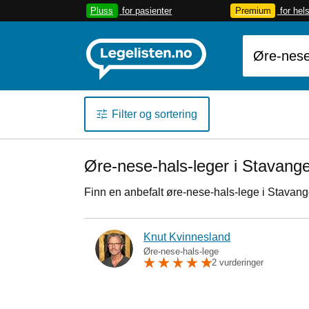
Pluss
for pasienter
Premium
for hel
Filter og sortering
Øre-nese-hals-leger i Stavang
Finn en anbefalt øre-nese-hals-lege i Stavange
Knut Kvinnesland
Øre-nese-hals-lege
2 vurderinger