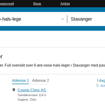
sepersonell
Blogg
Artikler
er
r. Full oversikt over 6 øre-nese-hals-leger i Stavanger med pas
Adresse 1
Adresse 2
I da
5. au
Cosmo Clinic AS
Sandakerveien 114 b
Sagene
,
Oslo