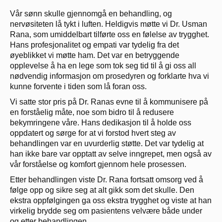
Vår sønn skulle gjennomgå en behandling, og
nervøsiteten lå tykt i luften. Heldigvis møtte vi Dr. Usman
Rana, som umiddelbart tilførte oss en følelse av trygghet.
Hans profesjonalitet og empati var tydelig fra det
øyeblikket vi møtte ham. Det var en betryggende
opplevelse å ha en lege som tok seg tid til å gi oss all
nødvendig informasjon om prosedyren og forklarte hva vi
kunne forvente i tiden som lå foran oss.
Vi satte stor pris på Dr. Ranas evne til å kommunisere på
en forståelig måte, noe som bidro til å redusere
bekymringene våre. Hans dedikasjon til å holde oss
oppdatert og sørge for at vi forstod hvert steg av
behandlingen var en uvurderlig støtte. Det var tydelig at
han ikke bare var opptatt av selve inngrepet, men også av
vår forståelse og komfort gjennom hele prosessen.
Etter behandlingen viste Dr. Rana fortsatt omsorg ved å
følge opp og sikre seg at alt gikk som det skulle. Den
ekstra oppfølgingen ga oss ekstra trygghet og viste at han
virkelig brydde seg om pasientens velvære både under
og etter behandlingen.