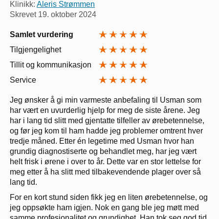
Klinikk:
Aleris Strømmen
Skrevet
19. oktober 2024
Samlet vurdering
Tilgjengelighet
Tillit og kommunikasjon
Service
Jeg ønsker å gi min varmeste anbefaling til Usman som
har vært en uvurderlig hjelp for meg de siste årene. Jeg
har i lang tid slitt med gjentatte tilfeller av ørebetennelse,
og før jeg kom til ham hadde jeg problemer omtrent hver
tredje måned. Etter én legetime med Usman hvor han
grundig diagnostiserte og behandlet meg, har jeg vært
helt frisk i ørene i over to år. Dette var en stor lettelse for
meg etter å ha slitt med tilbakevendende plager over så
lang tid.
For en kort stund siden fikk jeg en liten ørebetennelse, og
jeg oppsøkte ham igjen. Nok en gang ble jeg møtt med
samme profesjonalitet og grundighet. Han tok seg god tid