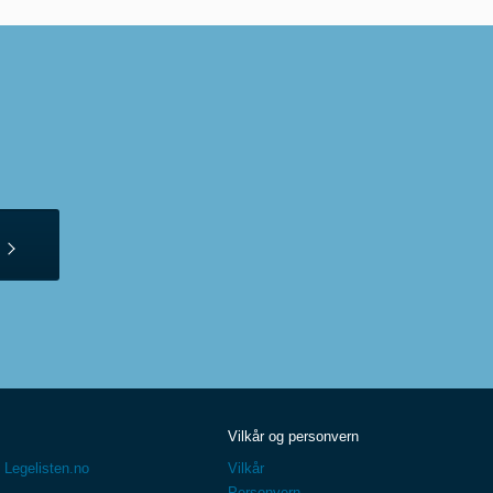
Vilkår og personvern
 Legelisten.no
Vilkår
Personvern