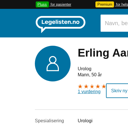
Pluss
for pasienter
Premium
for hel
Erling A
Urolog
Mann, 50 år
Skriv ny
1 vurdering
Spesialisering
Urologi