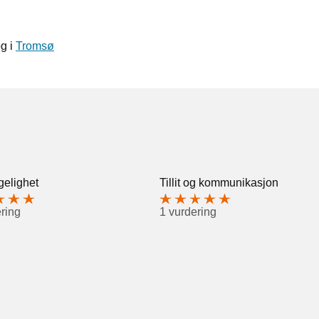
og i
Tromsø
gelighet
Tillit og kommunikasjon
ring
1 vurdering