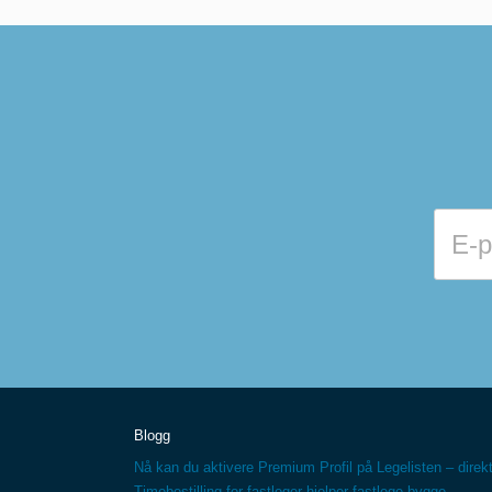
Blogg
Nå kan du aktivere Premium Profil på Legelisten – direkt
Timebestilling for fastleger hjelper fastlege bygge...