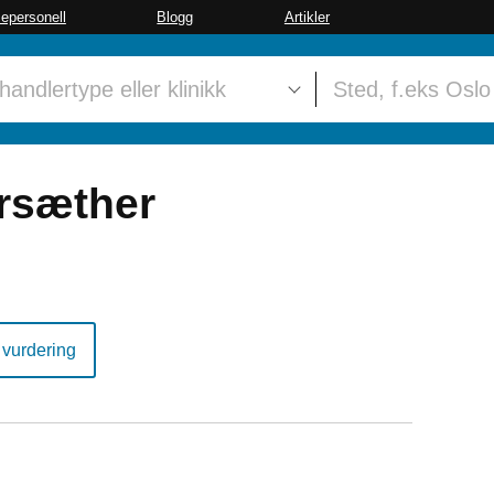
sepersonell
Blogg
Artikler
arsæther
 vurdering