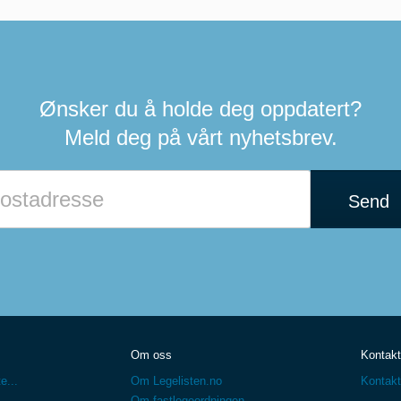
Ønsker du å holde deg oppdatert?
Meld deg på vårt nyhetsbrev.
Hvis
du
Send
er
et
menneske
kan
du
ignorere
dette
feltet
Om oss
Kontakt
e...
Om Legelisten.no
Kontakt
Om fastlegeordningen