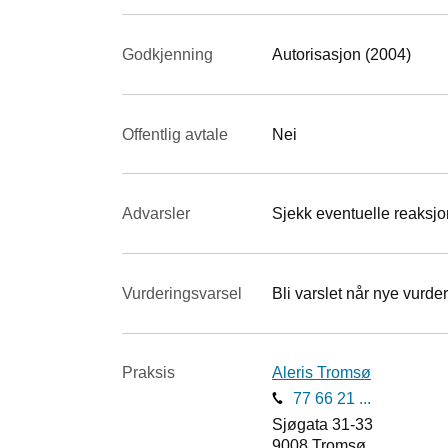
Godkjenning
Autorisasjon (2004)
Offentlig avtale
Nei
Advarsler
Sjekk eventuelle reaksjon
Vurderings­varsel
Bli varslet når nye vurder
Praksis
Aleris Tromsø
77 66 21 ...
Sjøgata 31-33
9008
Tromsø