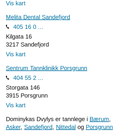
Vis kart
Melita Dental Sandefjord
405 16 0 ...
Kilgata 16
3217
Sandefjord
Vis kart
Sentrum Tannklinikk Porsgrunn
404 55 2 ...
Storgata 146
3915
Porsgrunn
Vis kart
Dominykas Dvylys er tannlege i
Bærum
,
Asker
,
Sandefjord
,
Nittedal
og
Porsgrunn