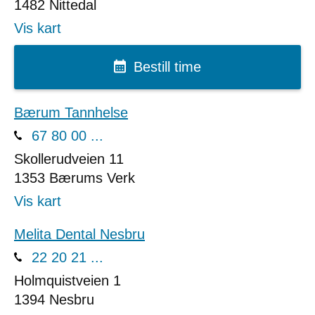
1482
Nittedal
Vis kart
Bestill time
Bærum Tannhelse
67 80 00 ...
Skollerudveien 11
1353
Bærums Verk
Vis kart
Melita Dental Nesbru
22 20 21 ...
Holmquistveien 1
1394
Nesbru