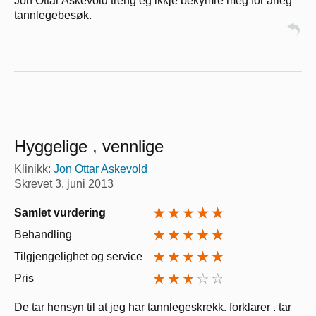
Jon Ottar Askevold treng eg ikkje bekymre meg for årleg
tannlegebesøk.
Hyggelige , vennlige
Klinikk:
Jon Ottar Askevold
Skrevet
3. juni 2013
Samlet vurdering
Behandling
Tilgjengelighet og service
Pris
De tar hensyn til at jeg har tannlegeskrekk. forklarer . tar