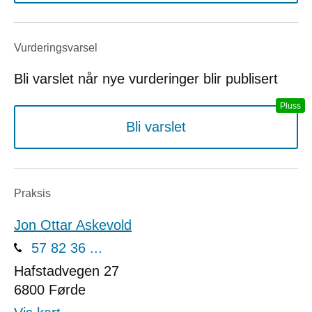
Vurderings­varsel
Bli varslet når nye vurderinger blir publisert
Bli varslet
Praksis
Jon Ottar Askevold
57 82 36 ...
Hafstadvegen 27
6800
Førde