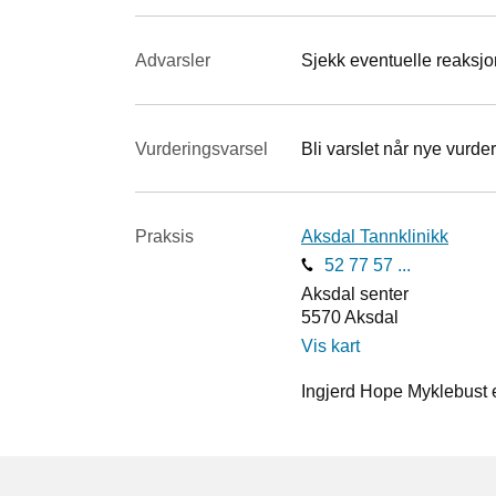
Advarsler
Sjekk eventuelle reaksjon
Vurderings­varsel
Bli varslet når nye vurder
Praksis
Aksdal Tannklinikk
52 77 57 ...
Aksdal senter
5570
Aksdal
Vis kart
Ingjerd Hope Myklebust e