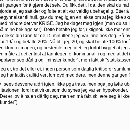
ut i gangen for å gjøre det selv. Du fikk det til da, den skal du ha
gjorde at jeg satt der og følte at alt var veldig ubehagelig. Ette
begynnelser til hull, gav du meg igjen en lekse om at jeg ikke sku
med mindre det var KRISE. Jeg beklaget meg igjen (men du sa ing
på mine beklagelser). Dette betalte jeg for, riktignok ikke mer en
å dekke din lønn for de 15 minuttene jeg var inne hos deg. Så hv
var 19år og betalte 20%. Nå blir jeg 20, og skal betale 100% for
en klump i magen, og bestemte meg idet jeg forlot bygget at jeg 
en måte at det er trist at tannlegen er kommunal, i og med at d
oppfører seg dårlig og "minster kunder", men faktisk "statskasse
Jeg er, tro det eller ei, ingen person som daglig kritiserer samfu
Jeg har faktisk alltid vert fornøyd med dere, men denne gangen f
Vi sees desverre aldri igjen, ikke pga trass, men pga jeg følte ubeh
sitasjonen, fordi det virket som du synes jeg var en hypokonder.
(Det er lov å ha en dårlig dag, men en må faktisk lære seg å ikke 
"kunder")