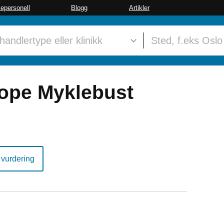
sepersonell
Blogg
Artikler
Hope Myklebust
 vurdering