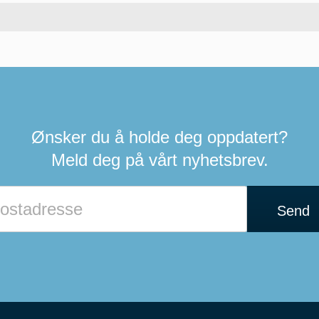
Ønsker du å holde deg oppdatert?
Meld deg på vårt nyhetsbrev.
Send