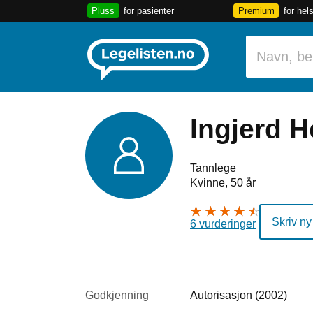
Pluss
for pasienter
Premium
for hel
Ingjerd 
Tannlege
Kvinne, 50 år
Skriv ny
6 vurderinger
Godkjenning
Autorisasjon (2002)