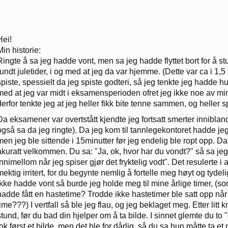
Hei!
Min historie:
Ringte å sa jeg hadde vont, men sa jeg hadde flyttet bort for å st
rundt juletider, i og med at jeg da var hjemme. (Dette var ca i 1
spiste, spessielt da jeg spiste godteri, så jeg tenkte jeg hadde h
med at jeg var midt i eksamensperioden ofret jeg ikke noe av min ti
derfor tenkte jeg at jeg heller fikk bite tenne sammen, og heller 
Da eksamener var overtstått kjendte jeg fortsatt smerter inniblan
også sa da jeg ringte). Da jeg kom til tannlegekontoret hadde jeg 
men jeg ble sittende i 15minutter før jeg endelig ble ropt opp. D
akuratt velkommen. Du sa: "Ja, ok, hvor har du vondt?" så sa jeg
innimellom når jeg spiser gjør det fryktelig vodt". Det resulerte i at
mektig irritert, for du begynte nemlig å fortelle meg høyt og tydeli
ikke hadde vont så burde jeg holde meg til mine årlige timer, (som v
hadde fått en hastetime? Trodde ikke hastetimer ble satt opp når
time???) I vertfall så ble jeg flau, og jeg beklaget meg. Etter litt
stund, før du bad din hjelper om å ta bilde. I sinnet glemte du to
tok først et bilde, men det ble for dårlig, så du sa hun måtte ta et 