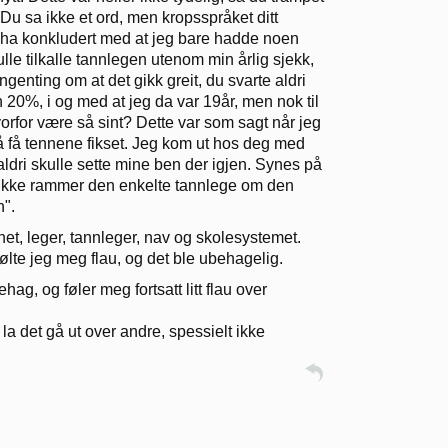
! Du sa ikke et ord, men kropsspråket ditt
r å ha konkludert med at jeg bare hadde noen
lle tilkalle tannlegen utenom min årlig sjekk,
enting om at det gikk greit, du svarte aldri
n 20%, i og med at jeg da var 19år, men nok til
orfor være så sint? Dette var som sagt når jeg
 å få tennene fikset. Jeg kom ut hos deg med
aldri skulle sette mine ben der igjen. Synes på
et ikke rammer den enkelte tannlege om den
n".
nnet, leger, tannleger, nav og skolesystemet.
ølte jeg meg flau, og det ble ubehagelig.
ag, og føler meg fortsatt litt flau over
la det gå ut over andre, spessielt ikke