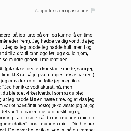
Rapporter som upassende
udere, så jeg lurte på om jeg kunne få en time
,5 måneder frem). Jeg hadde veldig vondt da jeg
ull. Jeg sa jeg trodde jeg hadde hull, men i og
d til å dra til tannlege før jeg skulle hjem,
spise mindre godetri i mellomtiden.
dt, (gikk ikke med en konstant smerte, som jeg
time kl 8 (altså jeg var danges første pasient),
a jeg omsider kom inn følte jeg meg ikke
: "Jeg har ikke vodt akuratt nå, men
 du ble (det virket ivertfall som at du ble)
g at jeg hadde fått en haste time, og at viss jeg
ar et halvt år til neste) (Ikke visste jeg at jeg
 det var 1,5 måned mellom bestilling og
 knurring fra din side, så du inn i munnen min en
 "gummidotter" inne i munnen min... Din hjelper
nytt. Dette var heller ikke tydelig, så du trampet