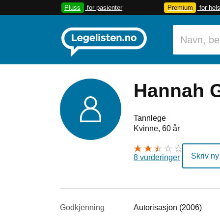
Pluss
for pasienter
Premium
for hel
Hannah G
Tannlege
Kvinne, 60 år
Skriv ny
8 vurderinger
Godkjenning
Autorisasjon (2006)