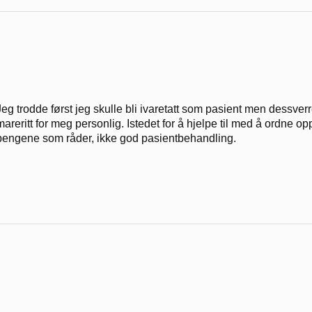
Jeg trodde først jeg skulle bli ivaretatt som pasient men dessverre
mareritt for meg personlig. Istedet for å hjelpe til med å ordne op
pengene som råder, ikke god pasientbehandling.