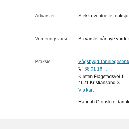
Advarsler
Sjekk eventuelle reaksjon
Vurderings­varsel
Bli varslet når nye vurder
Praksis
Vågsbygd Tannlegesent
38 01 16 ...
Kirsten Flagstadsvei 1
4621
Kristiansand S
Vis kart
Hannah Gronski er tannl