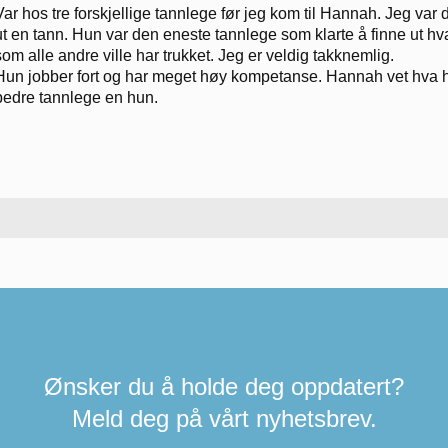
Var hos tre forskjellige tannlege før jeg kom til Hannah. Jeg var de
ut en tann. Hun var den eneste tannlege som klarte å finne ut hv
som alle andre ville har trukket. Jeg er veldig takknemlig.
Hun jobber fort og har meget høy kompetanse. Hannah vet hva hun
bedre tannlege en hun.
Ønsker du å holde deg oppdatert?
Meld deg på vårt nyhetsbrev.