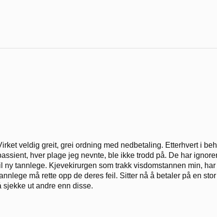
Virket veldig greit, grei ordning med nedbetaling. Etterhvert i 
passient, hver plage jeg nevnte, ble ikke trodd på. De har ignore
til ny tannlege. Kjevekirurgen som trakk visdomstannen min, har 
tannlege må rette opp de deres feil. Sitter nå å betaler på en stor
å sjekke ut andre enn disse.