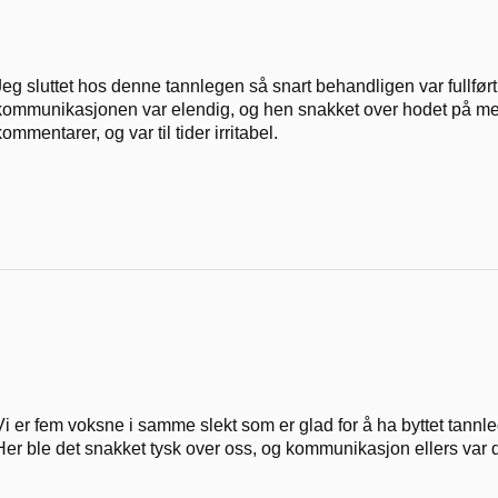
Jeg sluttet hos denne tannlegen så snart behandligen var fullfør
kommunikasjonen var elendig, og hen snakket over hodet på 
kommentarer, og var til tider irritabel.
Vi er fem voksne i samme slekt som er glad for å ha byttet tannl
Her ble det snakket tysk over oss, og kommunikasjon ellers var d