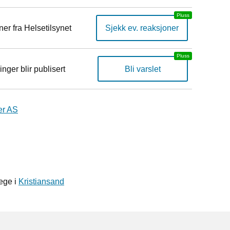
er fra Helsetilsynet
Sjekk ev. reaksjoner
inger blir publisert
Bli varslet
er AS
ege i
Kristiansand