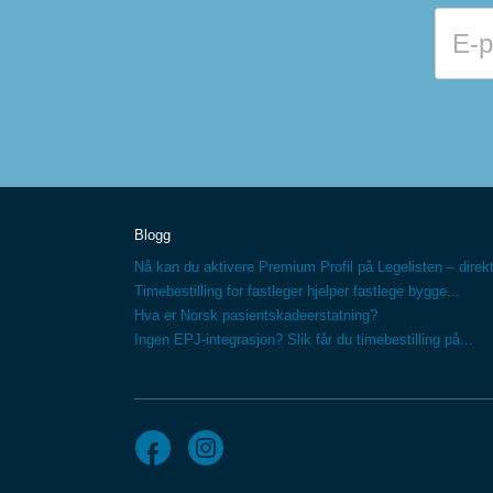
Blogg
Nå kan du aktivere Premium Profil på Legelisten – direkt
Timebestilling for fastleger hjelper fastlege bygge...
Hva er Norsk pasientskadeerstatning?
Ingen EPJ-integrasjon? Slik får du timebestilling på...