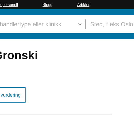
sepersonell
Blogg
Artikler
ronski
 vurdering