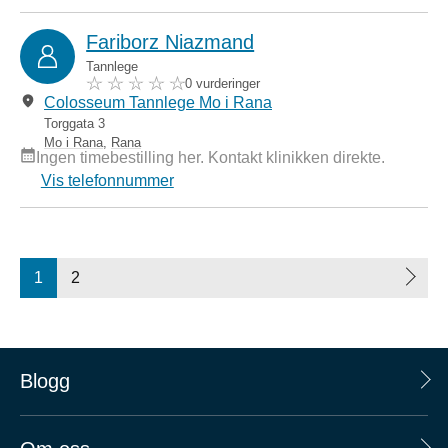
Fariborz Niazmand
Tannlege
0 vurderinger
Colosseum Tannlege Mo i Rana
Torggata 3
Mo i Rana
,
Rana
Ingen timebestilling her. Kontakt klinikken direkte.
Vis telefonnummer
1
2
Blogg