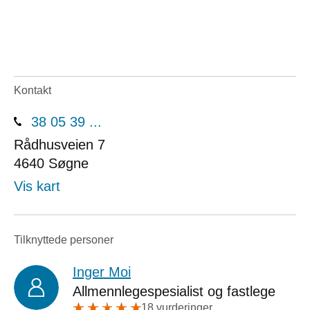
Kontakt
38 05 39 ...
Rådhusveien 7
4640
Søgne
Vis kart
Tilknyttede personer
Inger Moi
Allmennlegespesialist og fastlege
18 vurderinger