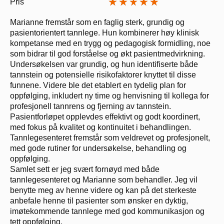
Pris
Marianne fremstår som en faglig sterk, grundig og
pasientorientert tannlege. Hun kombinerer høy klinisk
kompetanse med en trygg og pedagogisk formidling, noe
som bidrar til god forståelse og økt pasientmedvirkning.
Undersøkelsen var grundig, og hun identifiserte både
tannstein og potensielle risikofaktorer knyttet til disse
funnene. Videre ble det etablert en tydelig plan for
oppfølging, inkludert ny time og henvisning til kollega for
profesjonell tannrens og fjerning av tannstein.
Pasientforløpet opplevdes effektivt og godt koordinert,
med fokus på kvalitet og kontinuitet i behandlingen.
Tannlegesenteret fremstår som veldrevet og profesjonelt,
med gode rutiner for undersøkelse, behandling og
oppfølging.
Samlet sett er jeg svært fornøyd med både
tannlegesenteret og Marianne som behandler. Jeg vil
benytte meg av henne videre og kan på det sterkeste
anbefale henne til pasienter som ønsker en dyktig,
imøtekommende tannlege med god kommunikasjon og
tett oppfølging.