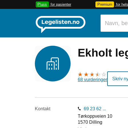
Pluss
for pasienter
Premium
for hel
Ekholt le
Skriv n
68 vurderinger
Kontakt
69 23 62 ...
Tørkoppveien 10
1570
Dilling