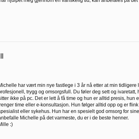
Har hjulpet meg gjennom en vanskelig tid, kan anbefales på det
ll
Michelle har vært min nye fastlege i 3 år nå etter at min tidliger
profesjonell, trygg og omsorgsfull. Du føler deg sett og ivaretatt, 
sitter ikke på pc. Det er lett å få time og hun er alltid presis, hun
trenger time eller e-konsultasjon. Hun følger alltid opp og er flin
spesialist eller sykehus. Hun har en spesielt god omsorg for si
anbefalle Michelle på det varmeste, du er i de beste henner.
ille :)