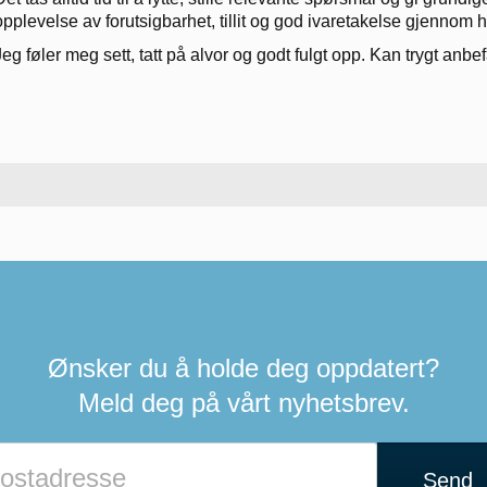
opplevelse av forutsigbarhet, tillit og god ivaretakelse gjennom 
Jeg føler meg sett, tatt på alvor og godt fulgt opp. Kan trygt anbe
Ønsker du å holde deg oppdatert?
Meld deg på vårt nyhetsbrev.
Send