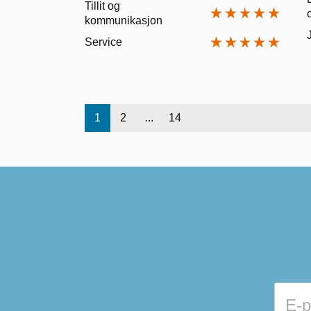
Tillit og
kommunikasjon
Service
1
2
...
14