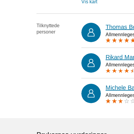
Vis kart
Tilknyttede
Thomas B
personer
Allmennlegesp
Rikard Ma
Allmennlegesp
Michele Ba
Allmennlegesp