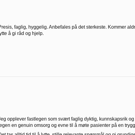
Presis, faglig, hyggelig. Anbefales på det sterkeste. Kommer aldri
lytte å gi råd og hjelp.
Jeg opplever fastlegen som svært faglig dyktig, kunnskapsrik og pr
legen en genuin omsorg og evne til å møte pasienter på en trygg
Det tas alltid tid til å lytte, stille relevante spørsmål og gi grundig