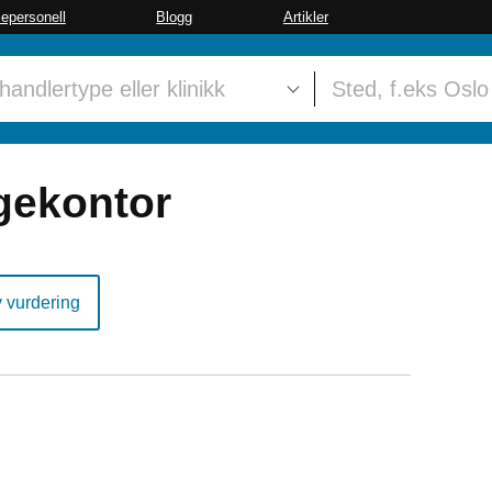
sepersonell
Blogg
Artikler
gekontor
y vurdering