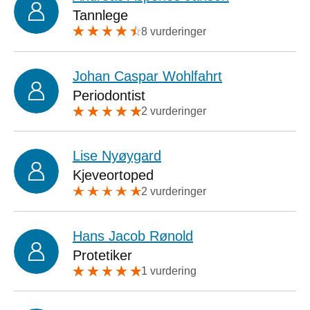
Tannlege
8 vurderinger
Johan Caspar Wohlfahrt
Periodontist
2 vurderinger
Lise Nyøygard
Kjeveortoped
2 vurderinger
Hans Jacob Rønold
Protetiker
1 vurdering