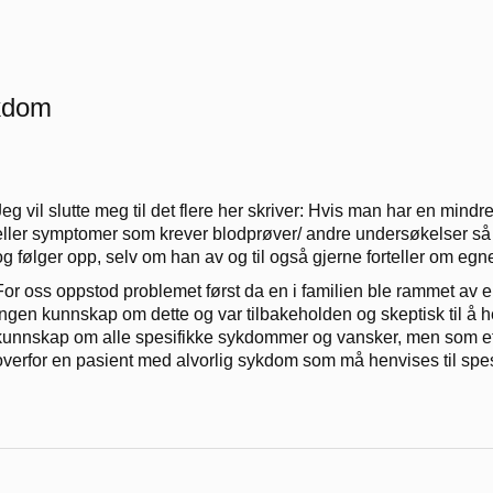
ykdom
Jeg vil slutte meg til det flere her skriver: Hvis man har en mind
eller symptomer som krever blodprøver/ andre undersøkelser så fu
og følger opp, selv om han av og til også gjerne forteller om egne
For oss oppstod problemet først da en i familien ble rammet av e
ingen kunnskap om dette og var tilbakeholden og skeptisk til å h
kunnskap om alle spesifikke sykdommer og vansker, men som et
overfor en pasient med alvorlig sykdom som må henvises til spesi