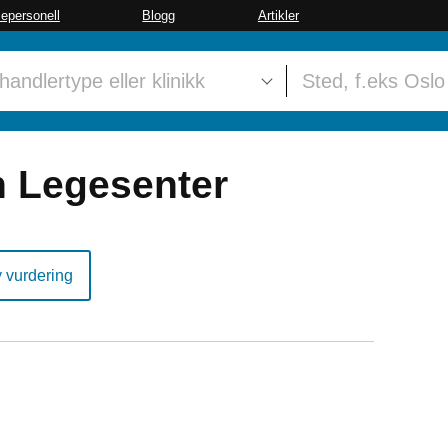
sepersonell
Blogg
Artikler
n Legesenter
y vurdering