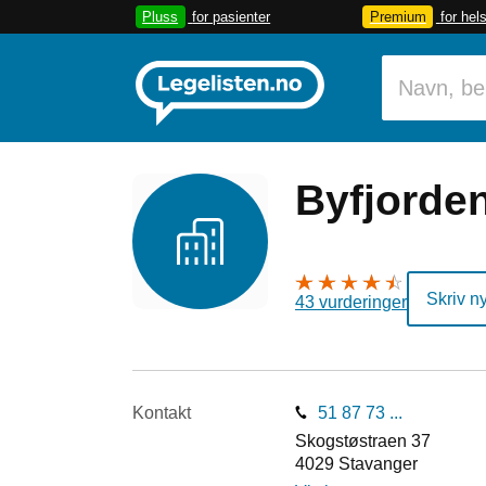
Pluss
for pasienter
Premium
for hel
Byfjorde
Skriv n
43 vurderinger
Kontakt
51 87 73 ...
Skogstøstraen 37
4029
Stavanger