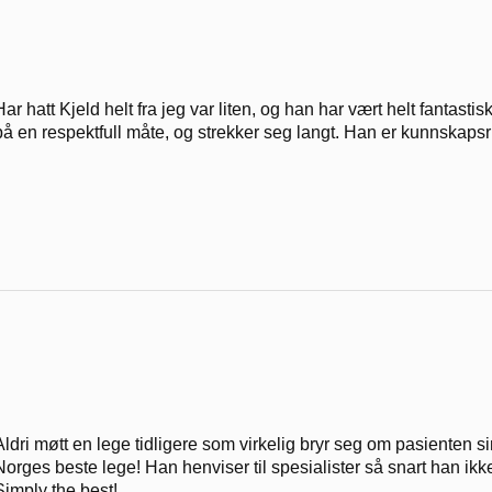
Har hatt Kjeld helt fra jeg var liten, og han har vært helt fantas
på en respektfull måte, og strekker seg langt. Han er kunnskaps
Aldri møtt en lege tidligere som virkelig bryr seg om pasienten si
Norges beste lege! Han henviser til spesialister så snart han
Simply the best!