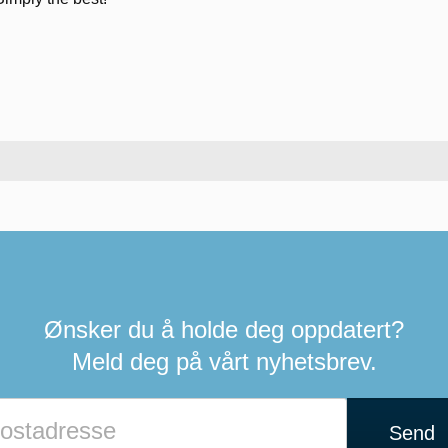
Ønsker du å holde deg oppdatert?
Meld deg på vårt nyhetsbrev.
Send