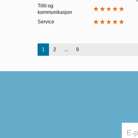
Tillit og
kommunikasjon
Service
1
2
...
9