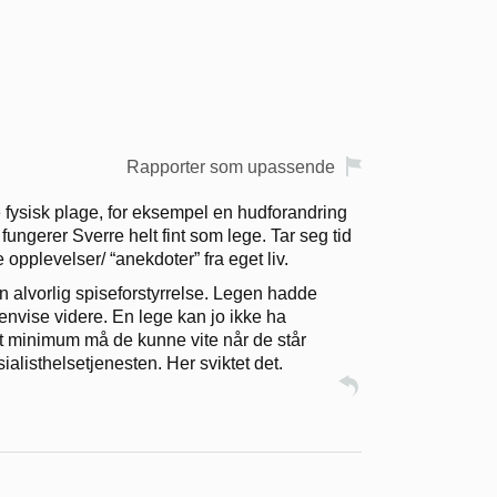
Rapporter som upassende
re fysisk plage, for eksempel en hudforandring
ngerer Sverre helt fint som lege. Tar seg tid
 opplevelser/ “anekdoter” fra eget liv.
n alvorlig spiseforstyrrelse. Legen hadde
envise videre. En lege kan jo ikke ha
 minimum må de kunne vite når de står
alisthelsetjenesten. Her sviktet det.