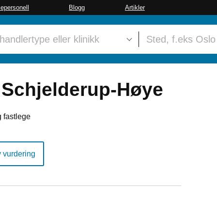
sepersonell
Blogg
Artikler
 Schjelderup-Høye
 fastlege
y vurdering