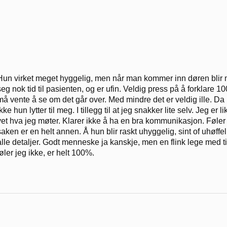
Hun virket meget hyggelig, men når man kommer inn døren blir 
seg nok tid til pasienten, og er ufin. Veldig press på å forklare 1
må vente å se om det går over. Med mindre det er veldig ille. Da
ikke hun lytter til meg. I tillegg til at jeg snakker lite selv. Jeg e
vet hva jeg møter. Klarer ikke å ha en bra kommunikasjon. Føler
saken er en helt annen. Å hun blir raskt uhyggelig, sint of uhøff
alle detaljer. Godt menneske ja kanskje, men en flink lege med tid
føler jeg ikke, er helt 100%.