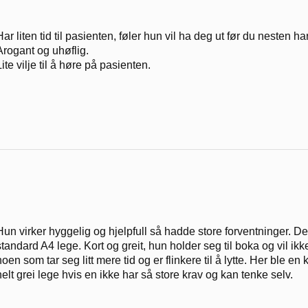
Har liten tid til pasienten, føler hun vil ha deg ut før du nesten h
Arogant og uhøflig.
Lite vilje til å høre på pasienten.
Hun virker hyggelig og hjelpfull så hadde store forventninger. De
standard A4 lege. Kort og greit, hun holder seg til boka og vil ikke
noen som tar seg litt mere tid og er flinkere til å lytte. Her ble en
helt grei lege hvis en ikke har så store krav og kan tenke selv.