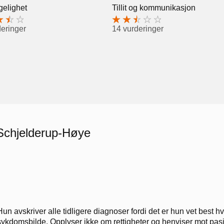
gelighet
Tillit og kommunikasjon
deringer
14 vurderinger
 Schjelderup-Høye
Hun avskriver alle tidligere diagnoser fordi det er hun vet best h
sykdomsbilde. Opplyser ikke om rettigheter og henviser mot pasi