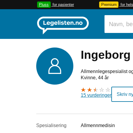
Pluss
for pasienter
Premium
for hel
Ingeborg
Allmennlegespesialist og
Kvinne, 44 år
Skriv n
15 vurderinger
Spesialisering
Allmennmedisin