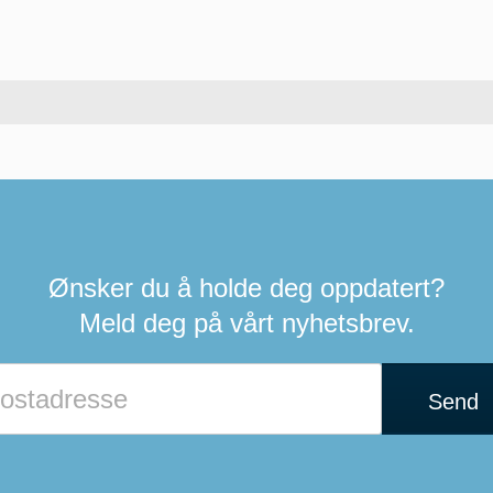
Ønsker du å holde deg oppdatert?
Meld deg på vårt nyhetsbrev.
Send