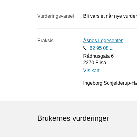
Vurderings­varsel
Bli varslet når nye vurder
Praksis
Åsnes Legesenter
62 95 08 ...
Rådhusgata 6
2270
Flisa
Vis kart
Ingeborg Schjelderup-Høy
Brukernes vurderinger