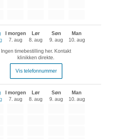
g
I morgen
Lør
Søn
Man
g
7. aug
8. aug
9. aug
10. aug
Ingen timebestilling her. Kontakt
klinikken direkte.
Vis telefonnummer
g
I morgen
Lør
Søn
Man
g
7. aug
8. aug
9. aug
10. aug