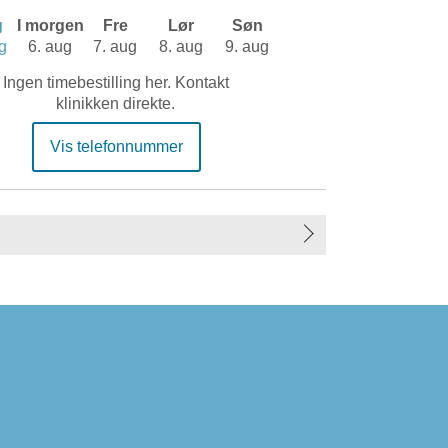
g
I morgen
Fre
Lør
Søn
g
6. aug
7. aug
8. aug
9. aug
Ingen timebestilling her. Kontakt
klinikken direkte.
Vis telefonnummer