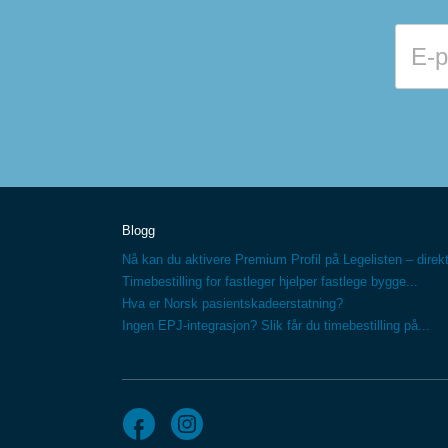
Blogg
Nå kan du aktivere Premium Profil på Legelisten – direkt
Timebestilling for fastleger hjelper fastlege bygge...
Hva er Norsk pasientskadeerstatning?
Ingen EPJ-integrasjon? Slik får du timebestilling på...