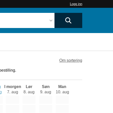
Logg inn
Om sortering
estilling.
g
I morgen
Lør
Søn
Man
g
7. aug
8. aug
9. aug
10. aug