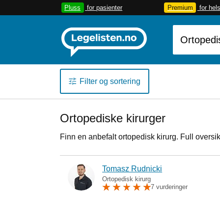
Pluss
for pasienter
Premium
for hel
Filter og sortering
Ortopediske kirurger
Finn en anbefalt ortopedisk kirurg. Full oversi
Tomasz Rudnicki
Ortopedisk kirurg
7 vurderinger