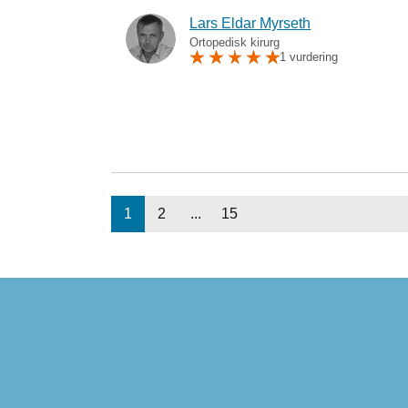
Lars Eldar Myrseth
Ortopedisk kirurg
1 vurdering
1
2
...
15