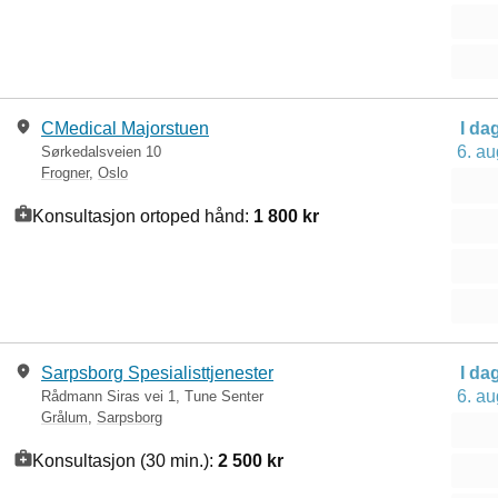
CMedical Majorstuen
I da
6. au
Sørkedalsveien 10
Frogner
,
Oslo
Konsultasjon ortoped hånd:
1 800 kr
Sarpsborg Spesialisttjenester
I da
6. au
Rådmann Siras vei 1, Tune Senter
Grålum
,
Sarpsborg
Konsultasjon (30 min.):
2 500 kr