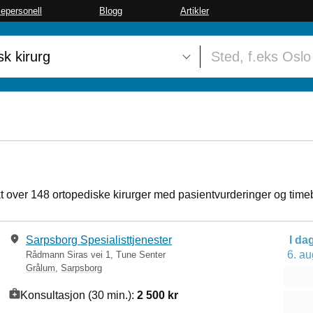
sepersonell
Blogg
Artikler
kt over 148 ortopediske kirurger med pasientvurderinger og timeb
Sarpsborg Spesialisttjenester
I da
6. au
Rådmann Siras vei 1, Tune Senter
Grålum
,
Sarpsborg
Konsultasjon (30 min.):
2 500 kr