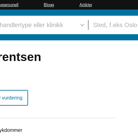
sepersonell
Blogg
Artikler
rentsen
y vurdering
sykdommer