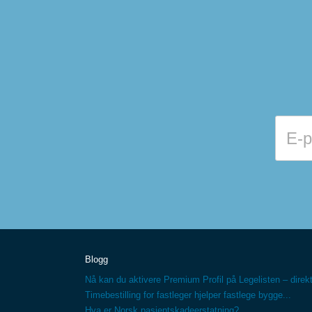
Blogg
Nå kan du aktivere Premium Profil på Legelisten – direkt
Timebestilling for fastleger hjelper fastlege bygge...
Hva er Norsk pasientskadeerstatning?