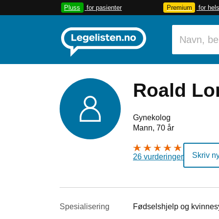
Pluss
for pasienter
Premium
for hel
Roald Lo
Gynekolog
Mann, 70 år
Skriv n
26 vurderinger
Spesialisering
Fødselshjelp og kvinne