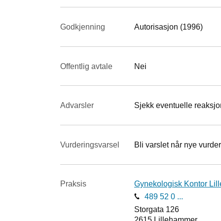
Godkjenning
Autorisasjon (1996)
Offentlig avtale
Nei
Advarsler
Sjekk eventuelle reaksjon
Vurderings­varsel
Bli varslet når nye vurder
Praksis
Gynekologisk Kontor Li
489 52 0 ...
Storgata 126
2615
Lillehammer