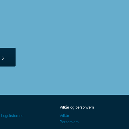
Vilkår og personvern
 Legelisten.no
Vilkår
Personvern