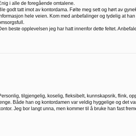
Enig i alle de foregående omtalene.
Ble godt tatt imot av kontordama. Følte meg sett og hørt av gyn
informasjon hele veien. Kom med anbefalinger og tydelig at han 
omsorgsfull.
Den beste opplevelsen jeg har hatt innenfor dette feltet. Anbefal
Personlig, tilgjengelig, koselig, fleksibelt, kunnskapsrik, flink, 
lenge. Både han og kontordamen var veldig hyggelige og det var 
kontor. Jeg bor langt unna, men kommer til å bruke han fast fremo